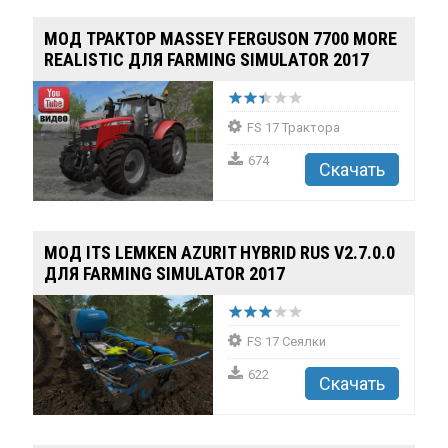
МОД ТРАКТОР MASSEY FERGUSON 7700 MORE
МОД AUDI Q7 FACELIFT AND PRE-
REALISTIC ДЛЯ FARMING SIMULATOR 2017
FACELIFT V2.6 (0.38...
130600
56653
17
4.1
FS 17 Трактора
674
Скачать
МОД ITS LEMKEN AZURIT HYBRID RUS V2.7.0.0
ДЛЯ FARMING SIMULATOR 2017
FS 17 Сеялки
622
Скачать