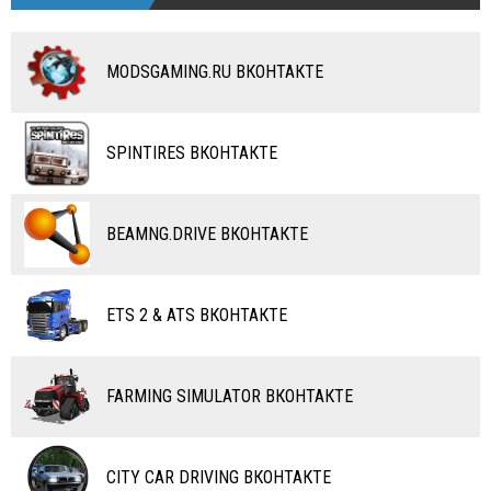
ТАНКИ
КАРТЫ
MODSGAMING.RU ВКОНТАКТЕ
ПОЕЗДА
ДРУГИЕ МОДЫ
ВОДНЫЙ ТРАНСПОРТ
SPINTIRES ВКОНТАКТЕ
ВЕРТОЛЕТЫ
САМОЛЕТЫ
BEAMNG.DRIVE ВКОНТАКТЕ
RC ТРАНСПОРТ
КАРТЫ
ETS 2 & ATS ВКОНТАКТЕ
ЧИТЫ
ПРОГРАММЫ
FARMING SIMULATOR ВКОНТАКТЕ
РАЗНОЕ
CITY CAR DRIVING ВКОНТАКТЕ