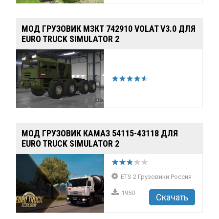
BEAMNG.DRIVE
189581
100478
16
4.0
МОД ГРУЗОВИК МЗКТ 742910 VOLAT V3.0 ДЛЯ
EURO TRUCK SIMULATOR 2
ПОПУЛЯРНЫЕ МОДЫ
МОД BMW X5 E53 (PRE-FACELIFT,
FACELIFT) V1.0 (0....
МОД ГРУЗОВИК КАМАЗ 54115-43118 ДЛЯ
EURO TRUCK SIMULATOR 2
168041
77051
28
3.7
ETS 2 Грузовики Россия
ПОПУЛЯРНЫЕ МОДЫ
1950
Скачать