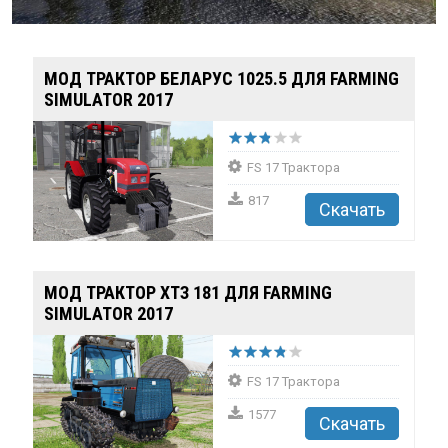
ПОПУЛЯРНЫЕ МОДЫ
МОД ТРАКТОР БЕЛАРУС 1025.5 ДЛЯ FARMING
SIMULATOR 2017
МОД КАРТА RUSSIAN STREETS V1.4
FS 17 Трактора
(0.38.X) ДЛЯ BEAM...
817
Скачать
252007
114151
48
3.4
МОД ТРАКТОР ХТЗ 181 ДЛЯ FARMING
ПОПУЛЯРНЫЕ МОДЫ
SIMULATOR 2017
FS 17 Трактора
1577
МОД ВАЗ 2106 V6.0 (0.38.X) ДЛЯ
Скачать