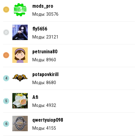
mods_pro
Моды: 30576
fly5656
Моды: 23121
petrunina80
Моды: 8960
potapovkirill
4
Моды: 8680
Afi
5
Моды: 4932
qwertyuiop098
6
Моды: 4155