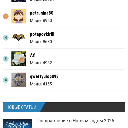
petrunina80
Моды: 8960
potapovkirill
4
Моды: 8680
Afi
5
Моды: 4932
qwertyuiop098
6
Моды: 4155
НОВЫЕ СТАТЬИ
Поздравление с Новым Годом 2025!