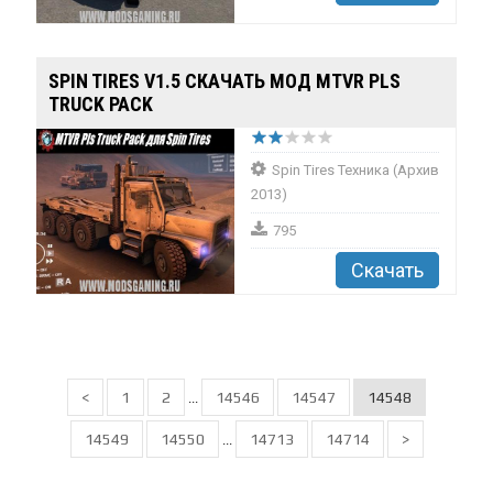
SPIN TIRES V1.5 СКАЧАТЬ МОД MTVR PLS
TRUCK PACK
Spin Tires Техника (Архив
2013)
795
Скачать
<
1
2
14546
14547
14548
...
14549
14550
14713
14714
>
...