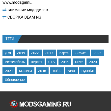
www.modsgami...
внимание мододелов
СБОРКА BEAM NG
ТЕГИ
Для
2019
2022
2017
Карта
Скачать
2025
Автомобиль
Версия
GTA
2015
Drive
2020
2021
Машина
2016
Turbo
Next
Hyundai
Обновление