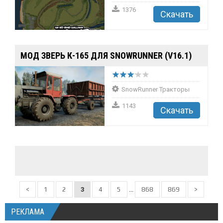
1376
Скачать
МОД ЗВЕРЬ К-165 ДЛЯ SNOWRUNNER (V16.1)
SnowRunner Тракторы
1143
Скачать
<
1
2
3
4
5
...
868
869
>
РЕКЛАМА