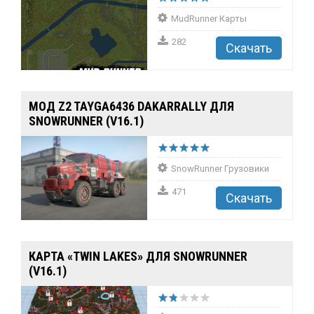
MudRunner Карты
282
Скачать
МОД Z2 TAYGA6436 DAKARRALLY ДЛЯ
SNOWRUNNER (V16.1)
SnowRunner Грузовики
471
Скачать
КАРТА «TWIN LAKES» ДЛЯ SNOWRUNNER
(V16.1)