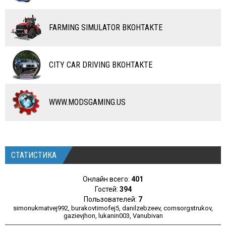
RC ТРАНСПОРТ
FARMING SIMULATOR ВКОНТАКТЕ
КАРТЫ
ЧИТЫ
CITY CAR DRIVING ВКОНТАКТЕ
ПРОГРАММЫ
РАЗНОЕ
WWW.MODSGAMING.US
СТАТИСТИКА
Онлайн всего:
401
Гостей:
394
Пользователей:
7
simonukmatvej992
,
burakovtimofej5
,
danilzebzeev
,
comsorgstrukov
,
gazievjhon
,
lukanin003
,
Vanubivan