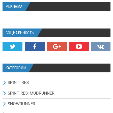
РЕКЛАМА
СОЦИАЛЬНОСТЬ
КАТЕГОРИИ
SPIN TIRES
СКАЧАТЬ ИГРУ
SPINTIRES: MUDRUNNER
ВСЕ МОДЫ
ВСЕ МОДЫ
SNOWRUNNER