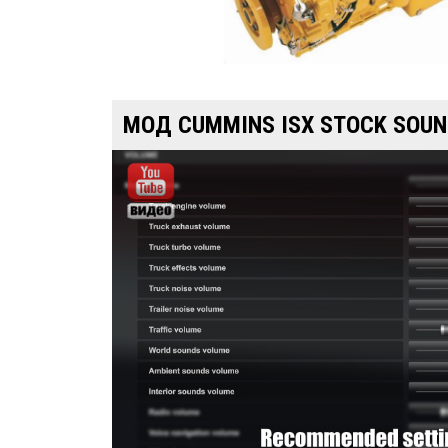
МОД CUMMINS ISX STOCK SOUN