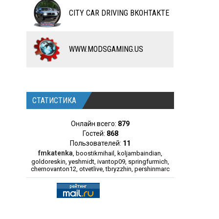
CITY CAR DRIVING ВКОНТАКТЕ
WWW.MODSGAMING.US
СТАТИСТИКА
Онлайн всего:
879
Гостей:
868
Пользователей:
11
fmkatenka
,
boostikmihail
,
koljambaindian
,
goldoreskin
,
yeshmidt
,
ivantop09
,
springfurmich
,
chernovanton12
,
otvetlive
,
tbryzzhin
,
pershinmarc