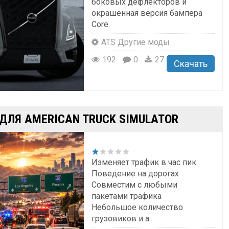
боковых дефлекторов и
окрашенная версия бампера
Core.
ATS Другие моды
192
0
27
Скачать
 ДЛЯ AMERICAN TRUCK SIMULATOR
Изменяет трафик в час пик.
Поведение на дорогах
Совместим с любыми
пакетами трафика
Небольшое количество
грузовиков и а...