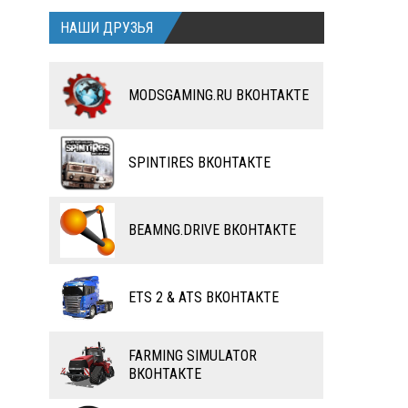
ВЕЛОСИПЕДЫ
ТЮНИНГ
НАШИ ДРУЗЬЯ
ТАНКИ
КАРТЫ
MODSGAMING.RU ВКОНТАКТЕ
ПОЕЗДА
ДРУГИЕ МОДЫ
ВОДНЫЙ ТРАНСПОРТ
SPINTIRES ВКОНТАКТЕ
ВЕРТОЛЕТЫ
САМОЛЕТЫ
BEAMNG.DRIVE ВКОНТАКТЕ
RC ТРАНСПОРТ
КАРТЫ
ETS 2 & ATS ВКОНТАКТЕ
ЧИТЫ
FARMING SIMULATOR
ПРОГРАММЫ
ВКОНТАКТЕ
РАЗНОЕ