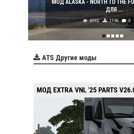
МОД ALASKA - NORTH TO THE FU
ДЛЯ ...
4592
1146
0
ATS Другие моды
МОД EXTRA VNL '25 PARTS V26