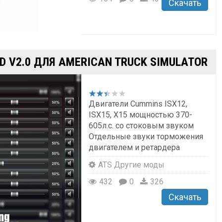
Скачать
D V2.0 ДЛЯ AMERICAN TRUCK SIMULATOR
Двигатели Cummins ISX12,
ISX15, X15 мощностью 370-
605л.с. со стоковым звуком
Отдельные звуки торможения
двигателем и ретардера
ATS Другие моды
432
0
326
Скачать