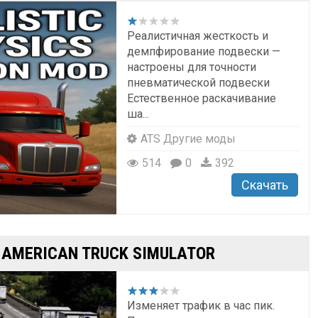
Реалистичная жесткость и
демпфирование подвески —
настроены для точности
пневматической подвески
Естественное раскачивание
ша...
ATS Другие моды
514
0
392
Скачать
Я AMERICAN TRUCK SIMULATOR
Изменяет трафик в час пик.