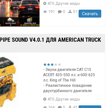
ATS Другие моды
191
0
51
Скачать
PIPE SOUND V4.0.1 ДЛЯ AMERICAN TRUCK
- Звуки двигателя CAT C15
ACERT 435-550 л.с. и 600-625
л.с. King of The Hill
- Реалистичное поведение
двухтурбинного двигателя
ATS Другие моды
164
0
43