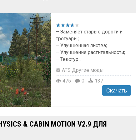
– Заменяет старые дороги и
тротуары;
– Улучшенная листва;
– Улучшение растительности;
– Текстур...
ATS Другие моды
475
0
137
Скачать
HYSICS & CABIN MOTION V2.9 ДЛЯ