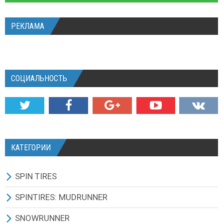
РЕКЛАМА
СОЦИАЛЬНОСТЬ
КАТЕГОРИИ
SPIN TIRES
СКАЧАТЬ ИГРУ
SPINTIRES: MUDRUNNER
ВСЕ МОДЫ
ВСЕ МОДЫ
SNOWRUNNER