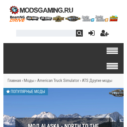
Главная
›
Моды
›
American Truck Simulator
›
ATS Другие моды
ПОПУЛЯРНЫЕ МОДЫ
МОД ALASKA - NORTH TO THE