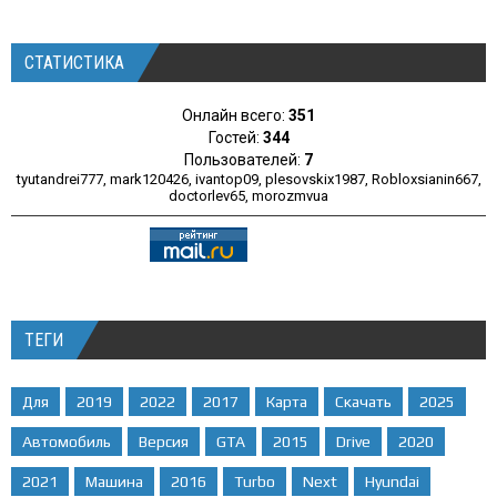
СТАТИСТИКА
Онлайн всего:
351
Гостей:
344
Пользователей:
7
tyutandrei777
,
mark120426
,
ivantop09
,
plesovskix1987
,
Robloxsianin667
,
doctorlev65
,
morozmvua
ТЕГИ
Для
2019
2022
2017
Карта
Скачать
2025
Автомобиль
Версия
GTA
2015
Drive
2020
2021
Машина
2016
Turbo
Next
Hyundai