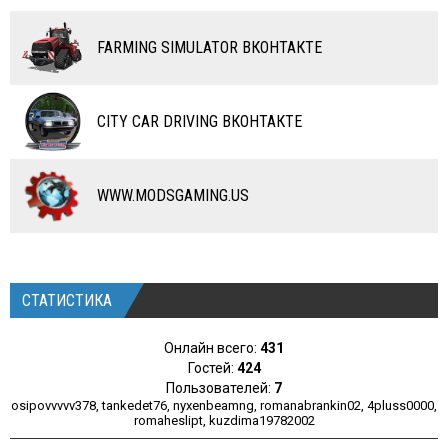
RC ТРАНСПОРТ
FARMING SIMULATOR ВКОНТАКТЕ
КАРТЫ
ЧИТЫ
CITY CAR DRIVING ВКОНТАКТЕ
ПРОГРАММЫ
РАЗНОЕ
WWW.MODSGAMING.US
СТАТИСТИКА
Онлайн всего:
431
Гостей:
424
Пользователей:
7
osipovvvvv378
,
tankedet76
,
nyxenbeamng
,
romanabrankin02
,
4pluss0000
,
romaheslipt
,
kuzdima19782002