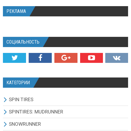
РЕКЛАМА
СОЦИАЛЬНОСТЬ
КАТЕГОРИИ
SPIN TIRES
СКАЧАТЬ ИГРУ
SPINTIRES: MUDRUNNER
ВСЕ МОДЫ
ВСЕ МОДЫ
SNOWRUNNER