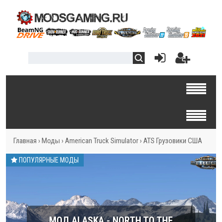
Главная
›
Моды
›
American Truck Simulator
›
ATS Грузовики США
ПОПУЛЯРНЫЕ МОДЫ
МОД ALASKA - NORTH TO THE