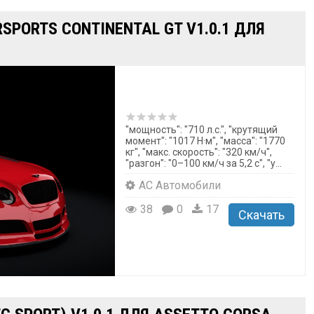
SPORTS CONTINENTAL GT V1.0.1 ДЛЯ
"мощность": "710 л.с.", "крутящий
момент": "1017 Н·м", "масса": "1770
кг", "макс. скорость": "320 км/ч",
"разгон": "0–100 км/ч за 5,2 с", "у...
AC Автомобили
38
0
17
Скачать