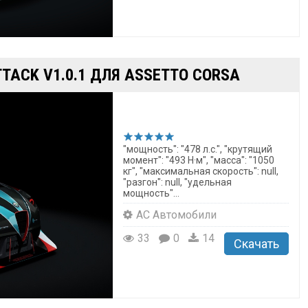
TACK V1.0.1 ДЛЯ ASSETTO CORSA
"мощность": "478 л.с.", "крутящий
момент": "493 Н·м", "масса": "1050
кг", "максимальная скорость": null,
"разгон": null, "удельная
мощность"...
AC Автомобили
33
0
14
Скачать