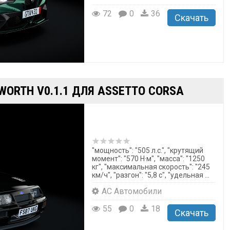
72
0
36
Скачать
WORTH V0.1.1 ДЛЯ ASSETTO CORSA
"мощность": "505 л.с.", "крутящий
момент": "570 Н·м", "масса": "1250
кг", "максимальная скорость": "245
км/ч", "разгон": "5,8 с", "удельная ...
AC Автомобили
55
0
18
Скачать