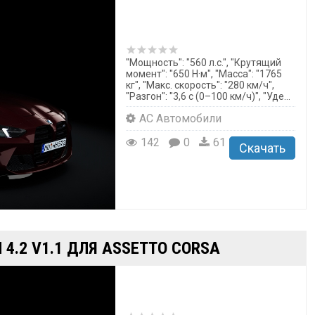
"Мощность": "560 л.с.", "Крутящий
момент": "650 Н·м", "Масса": "1765
кг", "Макс. скорость": "280 км/ч",
"Разгон": "3,6 с (0–100 км/ч)", "Уде...
AC Автомобили
142
0
61
Скачать
 4.2 V1.1 ДЛЯ ASSETTO CORSA