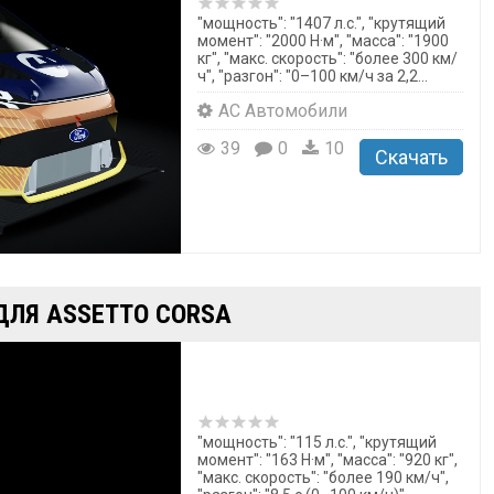
"мощность": "1407 л.с.", "крутящий
момент": "2000 Н·м", "масса": "1900
кг", "макс. скорость": "более 300 км/
ч", "разгон": "0–100 км/ч за 2,2...
AC Автомобили
39
0
10
Скачать
 ДЛЯ ASSETTO CORSA
"мощность": "115 л.с.", "крутящий
момент": "163 Н·м", "масса": "920 кг",
"макс. скорость": "более 190 км/ч",