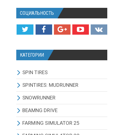
СОЦИАЛЬНОСТЬ
КАТЕГОРИИ
SPIN TIRES
СКАЧАТЬ ИГРУ
SPINTIRES: MUDRUNNER
ВСЕ МОДЫ
ВСЕ МОДЫ
SNOWRUNNER
ТЕХНИКА
ГРУЗОВИКИ
ВСЕ МОДЫ
BEAMNG DRIVE
КАРТЫ
ВНЕДОРОЖНИКИ
ГРУЗОВИКИ
BEAMNG DRIVE ИГРА И
FARMING SIMULATOR 25
ОБНОВЛЕНИЯ
ТЕКСТУРЫ И ЗВУКИ
ЛЕГКОВЫЕ АВТОМОБИЛИ