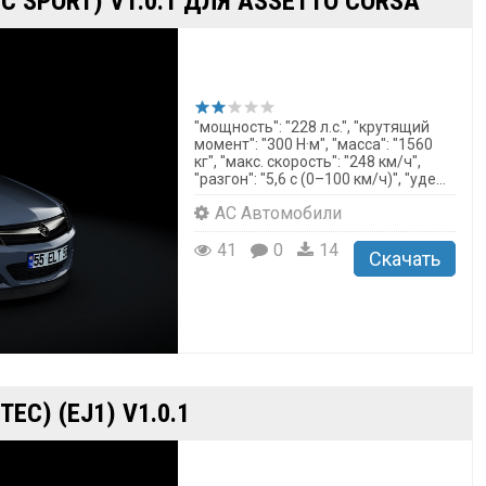
GTC SPORT) V1.0.1 ДЛЯ ASSETTO CORSA
"мощность": "228 л.с.", "крутящий
момент": "300 Н·м", "масса": "1560
кг", "макс. скорость": "248 км/ч",
"разгон": "5,6 с (0–100 км/ч)", "уде...
AC Автомобили
41
0
14
Скачать
EC) (EJ1) V1.0.1