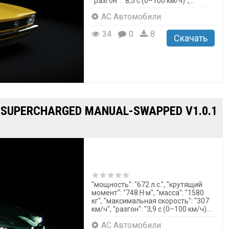
"разгон": "8,5 с (0–100 км/ч)",...
AC Автомобили
34
0
8
Скачать
 SUPERCHARGED MANUAL-SWAPPED V1.0.1
"мощность": "672 л.с.", "крутящий
момент": "748 Н·м", "масса": "1580
кг", "максимальная скорость": "307
км/ч", "разгон": "3,9 с (0–100 км/ч)...
AC Автомобили