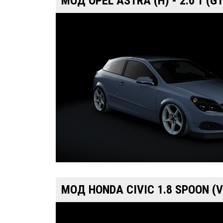
МОД OPEL ASTRA (H) - 2.0 T (
МОД HONDA CIVIC 1.8 SPOON (VT