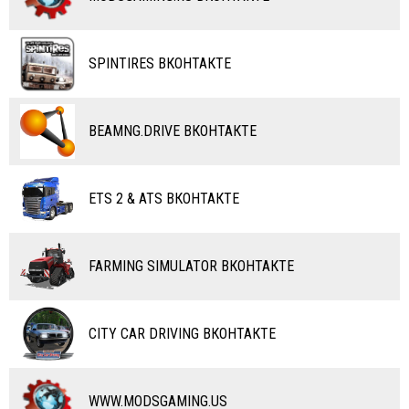
ВЕЛОСИПЕДЫ
ТЮНИНГ
ТАНКИ
КАРТЫ
SPINTIRES ВКОНТАКТЕ
ПОЕЗДА
ДРУГИЕ МОДЫ
ВОДНЫЙ ТРАНСПОРТ
BEAMNG.DRIVE ВКОНТАКТЕ
ВЕРТОЛЕТЫ
ETS 2 & ATS ВКОНТАКТЕ
САМОЛЕТЫ
RC ТРАНСПОРТ
FARMING SIMULATOR ВКОНТАКТЕ
КАРТЫ
ЧИТЫ
CITY CAR DRIVING ВКОНТАКТЕ
ПРОГРАММЫ
РАЗНОЕ
WWW.MODSGAMING.US