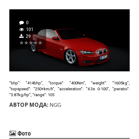
0
101
29
"bhp": "414bhp", "torque": "400Nm", "weight": "1605kg",
"topspeed": "250+km/h", "acceleration": "4.3s 0-100", "pwratio":
"3.87kg/hp", "range": 105
АВТОР МОДА:
NGG
Фото