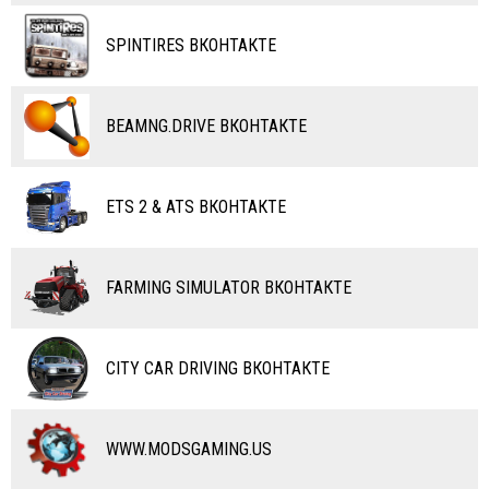
ТАНКИ
КАРТЫ
SPINTIRES ВКОНТАКТЕ
ПОЕЗДА
ДРУГИЕ МОДЫ
ВОДНЫЙ ТРАНСПОРТ
BEAMNG.DRIVE ВКОНТАКТЕ
ВЕРТОЛЕТЫ
ETS 2 & ATS ВКОНТАКТЕ
САМОЛЕТЫ
RC ТРАНСПОРТ
FARMING SIMULATOR ВКОНТАКТЕ
КАРТЫ
ЧИТЫ
CITY CAR DRIVING ВКОНТАКТЕ
ПРОГРАММЫ
РАЗНОЕ
WWW.MODSGAMING.US