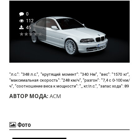
0
112
45
"л.с.": "348 л.с.", "крутящий момент": "340 Нм", "вес": "1570 кг",
"максимальная скорость": "248 км/ч", "разгон": "7,4 с 0-100 км/
ч", "соотношение веса к мощности": "_ кг/л.с.", "запас хода": 89
АВТОР МОДА:
ACM
Фото