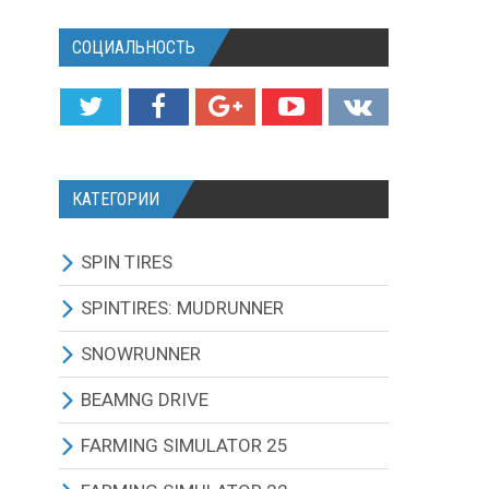
СОЦИАЛЬНОСТЬ
КАТЕГОРИИ
SPIN TIRES
СКАЧАТЬ ИГРУ
SPINTIRES: MUDRUNNER
ВСЕ МОДЫ
ВСЕ МОДЫ
SNOWRUNNER
ТЕХНИКА
ГРУЗОВИКИ
ВСЕ МОДЫ
BEAMNG DRIVE
КАРТЫ
ВНЕДОРОЖНИКИ
ГРУЗОВИКИ
BEAMNG DRIVE ИГРА И
FARMING SIMULATOR 25
ОБНОВЛЕНИЯ
ТЕКСТУРЫ И ЗВУКИ
ЛЕГКОВЫЕ АВТОМОБИЛИ