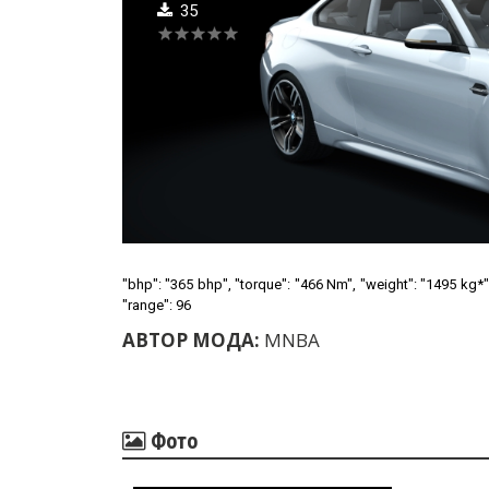
35
"bhp": "365 bhp", "torque": "466 Nm", "weight": "1495 kg*",
"range": 96
АВТОР МОДА:
MNBA
Фото