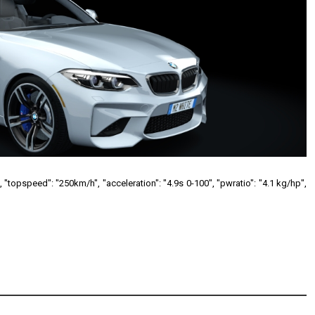
 "topspeed": "250km/h", "acceleration": "4.9s 0-100", "pwratio": "4.1 kg/hp",