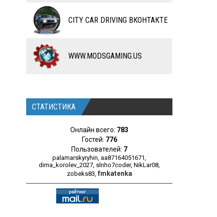
ЧИТЫ
CITY CAR DRIVING ВКОНТАКТЕ
ПРОГРАММЫ
РАЗНОЕ
WWW.MODSGAMING.US
СТАТИСТИКА
Онлайн всего:
783
Гостей:
776
Пользователей:
7
palamarskyryhin
,
aa87164051671
,
dima_korolev_2027
,
slnho7coder
,
NikLar08
,
fmkatenka
zobeks83
,