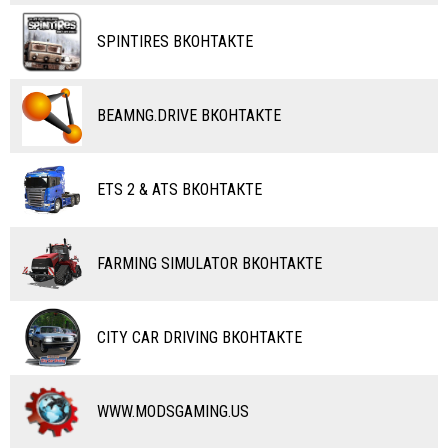
ТАНКИ
КАРТЫ
SPINTIRES ВКОНТАКТЕ
ПОЕЗДА
ДРУГИЕ МОДЫ
ВОДНЫЙ ТРАНСПОРТ
BEAMNG.DRIVE ВКОНТАКТЕ
ВЕРТОЛЕТЫ
ETS 2 & ATS ВКОНТАКТЕ
САМОЛЕТЫ
RC ТРАНСПОРТ
FARMING SIMULATOR ВКОНТАКТЕ
КАРТЫ
ЧИТЫ
CITY CAR DRIVING ВКОНТАКТЕ
ПРОГРАММЫ
РАЗНОЕ
WWW.MODSGAMING.US