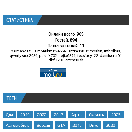
СТАТИСТИКА
Онлайн всего:
905
Гостей:
894
Пользователей:
11
barmanvisit1
,
simonukmatvej992
,
arttim13rustimoshin
,
tntbolkas
,
qwertyvase2026
,
pashik702
,
nojip6291
,
foxsitrey122
,
daniilserer01
,
dkfl1701
,
artem13sh
ТЕГИ
Для
2019
2022
2017
Карта
Скачать
2025
Автомобиль
Версия
GTA
2015
Drive
2020