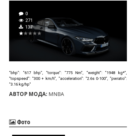
0
271
137
"bhp": "617 bhp", "torque": "775 Nm", "weight": "1948 kg*",
"topspeed": "300 + km/h", "acceleration": "2.6s 0-100", "pwratio":
"3.16 kg/hp"
АВТОР МОДА:
MNBA
Фото