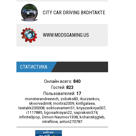
ЧИТЫ
CITY CAR DRIVING ВКОНТАКТЕ
ПРОГРАММЫ
РАЗНОЕ
WWW.MODSGAMING.US
СТАТИСТИКА
Онлайн всего:
840
Гостей:
823
Пользователей:
17
monsterandreevich
,
zobeks83
,
rkurzenkov
,
skvorvadim8
,
mortira2009
,
kirillgalaea
,
testakk200008
,
soktoevartem51
,
knyazevkirya007
,
i1117885
,
tigosarkisyan22
,
sapraksin374
,
infinite0pop
,
Dimon-Naumov1308
,
kohanskijgleb
,
ivtrefilow
,
anton270787