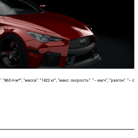
865 Н·м*", "масса": "1422 кг", "макс. скорость": "-- км/ч", "разгон": "-- с