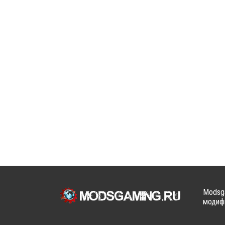
Modsga
модифи