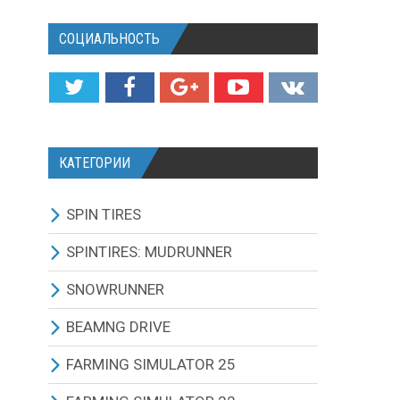
СОЦИАЛЬНОСТЬ
КАТЕГОРИИ
SPIN TIRES
СКАЧАТЬ ИГРУ
SPINTIRES: MUDRUNNER
ВСЕ МОДЫ
ВСЕ МОДЫ
SNOWRUNNER
ТЕХНИКА
ГРУЗОВИКИ
ВСЕ МОДЫ
BEAMNG DRIVE
КАРТЫ
ВНЕДОРОЖНИКИ
ГРУЗОВИКИ
BEAMNG DRIVE ИГРА И
FARMING SIMULATOR 25
ОБНОВЛЕНИЯ
ТЕКСТУРЫ И ЗВУКИ
ЛЕГКОВЫЕ АВТОМОБИЛИ