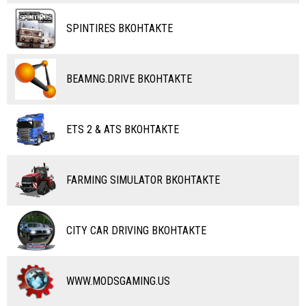
ТАНКИ
КАРТЫ
SPINTIRES ВКОНТАКТЕ
ПОЕЗДА
ДРУГИЕ МОДЫ
ВОДНЫЙ ТРАНСПОРТ
BEAMNG.DRIVE ВКОНТАКТЕ
ВЕРТОЛЕТЫ
ETS 2 & ATS ВКОНТАКТЕ
САМОЛЕТЫ
RC ТРАНСПОРТ
FARMING SIMULATOR ВКОНТАКТЕ
КАРТЫ
ЧИТЫ
CITY CAR DRIVING ВКОНТАКТЕ
ПРОГРАММЫ
РАЗНОЕ
WWW.MODSGAMING.US