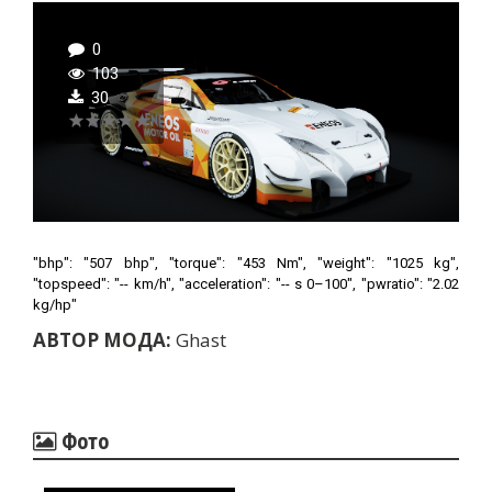
0
103
30
"bhp": "507 bhp", "torque": "453 Nm", "weight": "1025 kg",
"topspeed": "-- km/h", "acceleration": "-- s 0–100", "pwratio": "2.02
kg/hp"
АВТОР МОДА:
Ghast
Фото