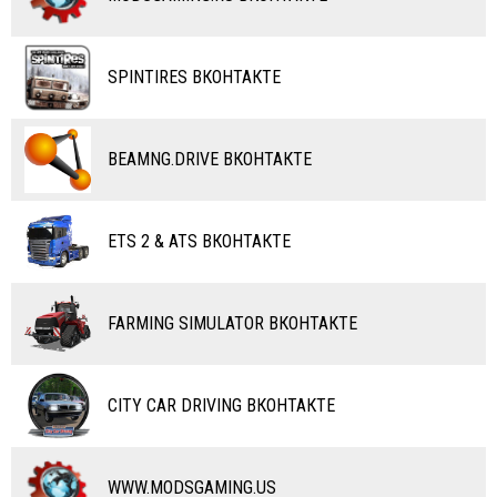
ВЕЛОСИПЕДЫ
ТЮНИНГ
ТАНКИ
КАРТЫ
SPINTIRES ВКОНТАКТЕ
ПОЕЗДА
ДРУГИЕ МОДЫ
ВОДНЫЙ ТРАНСПОРТ
BEAMNG.DRIVE ВКОНТАКТЕ
ВЕРТОЛЕТЫ
ETS 2 & ATS ВКОНТАКТЕ
САМОЛЕТЫ
RC ТРАНСПОРТ
FARMING SIMULATOR ВКОНТАКТЕ
КАРТЫ
ЧИТЫ
CITY CAR DRIVING ВКОНТАКТЕ
ПРОГРАММЫ
РАЗНОЕ
WWW.MODSGAMING.US