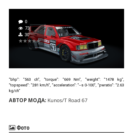
0
73
30
"bhp": "563 ch", "torque": "669 Nm", "weight": "1478 kg",
"topspeed": "281 km/h", "acceleration": "--s 0-100", "pwratio": "2.63
kg/ch"
АВТОР МОДА:
Kunos/T Road 67
Фото