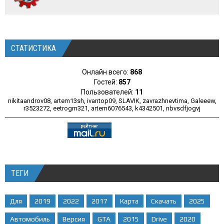
СТАТИСТИКА
Онлайн всего:
868
Гостей:
857
Пользователей:
11
nikitaandrov08
,
artem13sh
,
ivantop09
,
SLAVIK
,
zavrazhnevtima
,
Galeeew
,
r3523272
,
eetrogm321
,
artem6076543
,
k4342501
,
nbvsdfjogvj
ТЕГИ
Для
2019
2022
2017
Карта
Скачать
2025
Автомобиль
Версия
GTA
2015
Drive
2020