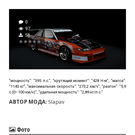
0
97
58
"мощность": "395 л.с.", "крутящий момент": "428 Н·м", "масса":
"1140 кг", "максимальная скорость": "273,2 км/ч", "разгон": "5,9
с (0–100 км/ч)", "удельная мощность": "2,89 кг/л.с."
АВТОР МОДА:
Slapav
Фото