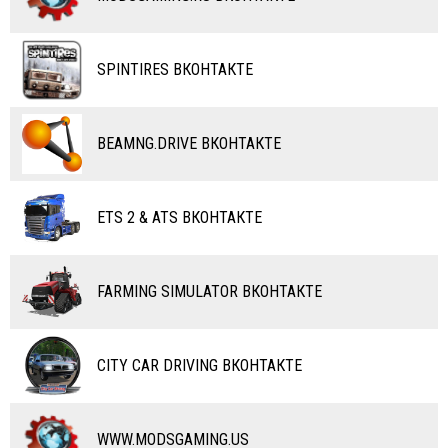
ВЕЛОСИПЕДЫ
ТЮНИНГ
ТАНКИ
КАРТЫ
SPINTIRES ВКОНТАКТЕ
ПОЕЗДА
ДРУГИЕ МОДЫ
ВОДНЫЙ ТРАНСПОРТ
BEAMNG.DRIVE ВКОНТАКТЕ
ВЕРТОЛЕТЫ
ETS 2 & ATS ВКОНТАКТЕ
САМОЛЕТЫ
RC ТРАНСПОРТ
FARMING SIMULATOR ВКОНТАКТЕ
КАРТЫ
ЧИТЫ
CITY CAR DRIVING ВКОНТАКТЕ
ПРОГРАММЫ
РАЗНОЕ
WWW.MODSGAMING.US