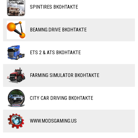
ТАНКИ
КАРТЫ
SPINTIRES ВКОНТАКТЕ
ПОЕЗДА
ДРУГИЕ МОДЫ
ВОДНЫЙ ТРАНСПОРТ
BEAMNG.DRIVE ВКОНТАКТЕ
ВЕРТОЛЕТЫ
ETS 2 & ATS ВКОНТАКТЕ
САМОЛЕТЫ
RC ТРАНСПОРТ
FARMING SIMULATOR ВКОНТАКТЕ
КАРТЫ
ЧИТЫ
CITY CAR DRIVING ВКОНТАКТЕ
ПРОГРАММЫ
РАЗНОЕ
WWW.MODSGAMING.US