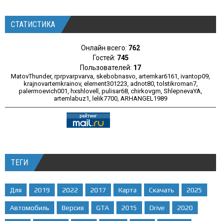
СТАТИСТИКА
Онлайн всего:
762
Гостей:
745
Пользователей:
17
MatovThunder
,
rprpvarpvarva
,
skebobnasvo
,
artemkar6161
,
ivantop09
,
krajnovartemkrainov
,
element301223
,
adnot80
,
tolstikroman7
,
palermoevich001
,
hxshlovell
,
pulisar68
,
chirkovgm
,
ShlepnevaYA
,
artemlabuz1
,
lelik7700
,
ARHANGEL1989
ТЕГИ
Для
2019
2022
2017
Карта
Скачать
2025
Автомобиль
Версия
GTA
2015
Drive
2020