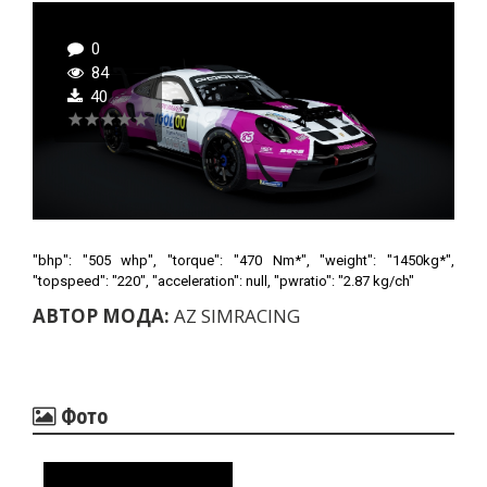
0
84
40
"bhp": "505 whp", "torque": "470 Nm*", "weight": "1450kg*",
"topspeed": "220", "acceleration": null, "pwratio": "2.87 kg/ch"
АВТОР МОДА:
AZ SIMRACING
Фото