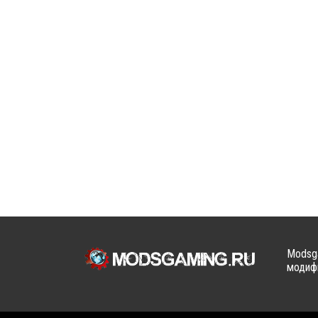
Modsga
модифи