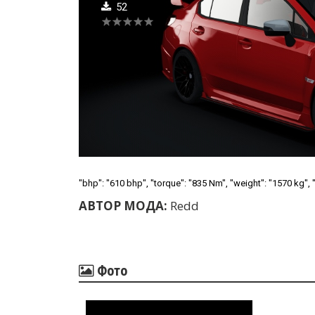
52
"bhp": "610 bhp", "torque": "835 Nm", "weight": "1570 kg", 
АВТОР МОДА:
Redd
Фото