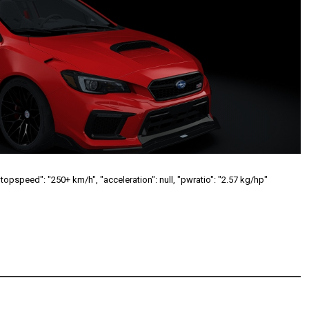
"topspeed": "250+ km/h", "acceleration": null, "pwratio": "2.57 kg/hp"