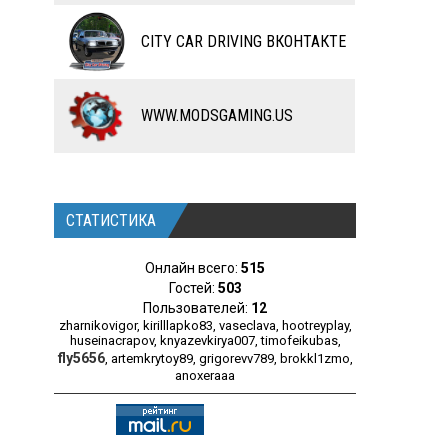
ЧИТЫ
CITY CAR DRIVING ВКОНТАКТЕ
ПРОГРАММЫ
РАЗНОЕ
WWW.MODSGAMING.US
СТАТИСТИКА
Онлайн всего:
515
Гостей:
503
Пользователей:
12
zharnikovigor
,
kirilllapko83
,
vaseclava
,
hootreyplay
,
huseinacrapov
,
knyazevkirya007
,
timofeikubas
,
fly5656
,
artemkrytoy89
,
grigorevv789
,
brokkl1zmo
,
anoxeraaa