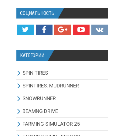
СОЦИАЛЬНОСТЬ
КАТЕГОРИИ
SPIN TIRES
СКАЧАТЬ ИГРУ
SPINTIRES: MUDRUNNER
ВСЕ МОДЫ
ВСЕ МОДЫ
SNOWRUNNER
ТЕХНИКА
ГРУЗОВИКИ
ВСЕ МОДЫ
BEAMNG DRIVE
КАРТЫ
ВНЕДОРОЖНИКИ
ГРУЗОВИКИ
BEAMNG DRIVE ИГРА И
FARMING SIMULATOR 25
ОБНОВЛЕНИЯ
ТЕКСТУРЫ И ЗВУКИ
ЛЕГКОВЫЕ АВТОМОБИЛИ