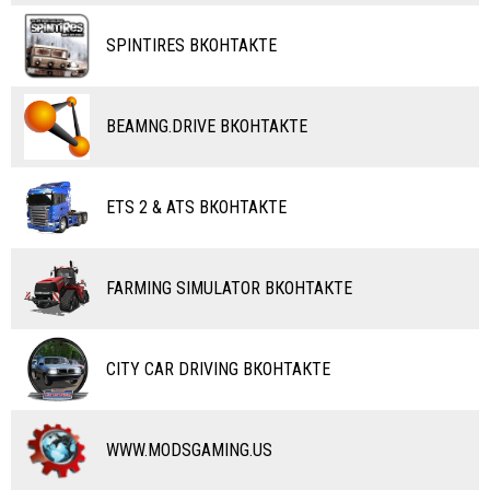
ТАНКИ
КАРТЫ
SPINTIRES ВКОНТАКТЕ
ПОЕЗДА
ДРУГИЕ МОДЫ
ВОДНЫЙ ТРАНСПОРТ
BEAMNG.DRIVE ВКОНТАКТЕ
ВЕРТОЛЕТЫ
ETS 2 & ATS ВКОНТАКТЕ
САМОЛЕТЫ
RC ТРАНСПОРТ
FARMING SIMULATOR ВКОНТАКТЕ
КАРТЫ
ЧИТЫ
CITY CAR DRIVING ВКОНТАКТЕ
ПРОГРАММЫ
РАЗНОЕ
WWW.MODSGAMING.US