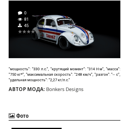
0
81
45
"мощность": "330 л.с.", "крутящий момент": "314 Н·м", "масса":
"750 кг*", "максимальная скорость": "248 км/ч", "разгон": "-- с",
"удельная мощность": "2,27 кг/л.с."
АВТОР МОДА:
Bonkers Designs
Фото