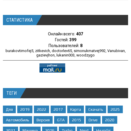
СТАТИСТИКА
Онлайн всего:
407
Гостей:
399
Пользователей:
8
burakovtimofej5
,
zitkevich
,
doctorlev65
,
simonukmatvej992
,
Vanubivan
,
gazievjhon
,
lukanin003
,
woodzygo
ТЕГИ
Для
2019
2022
2017
Карта
Скачать
2025
Автомобиль
Версия
GTA
2015
Drive
2020
2021
Машина
2016
Turbo
Next
Hyundai