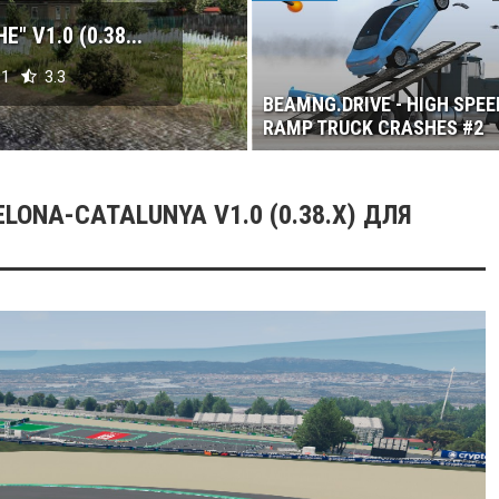
 V1.0 (0.38...
1
3.3
BEAMNG.DRIVE - HIGH SPEE
RAMP TRUCK CRASHES #2
LONA-CATALUNYA V1.0 (0.38.X) ДЛЯ