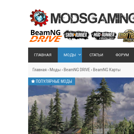
ГЛАВНАЯ
МОДЫ
СТАТЬИ
ФОРУМ
Главная
›
Моды
›
BeamNG DRIVE
›
BeamNG Карты
ПОПУЛЯРНЫЕ МОДЫ