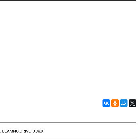
A
,
BEAMNG.DRIVE
,
0.38.X