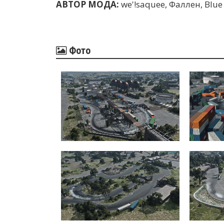
АВТОР МОДА:
we'!saquee, Фаллен, Blu
Фото