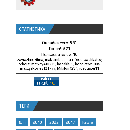
СТАТИСТИКА
Онлайн всего:
581
Гостей:
571
Пользователей:
10
zavrazhnevtima
,
maksimblauman
,
fedorbashkatov
,
orkout
,
matvey413719
,
kazakh69
,
kochietov1805
,
maxxyakovlev121777
,
Mikilon1234
,
rusduster11
ТЕГИ
Для
2019
2022
2017
Карта