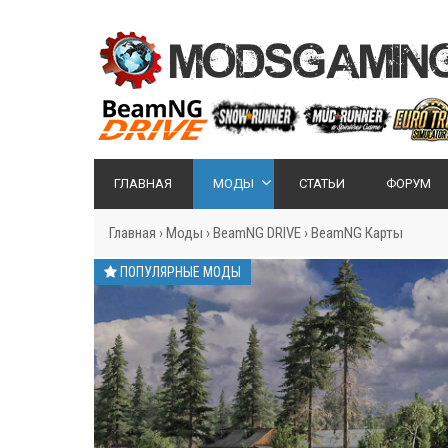
ГЛАВНАЯ
МОДЫ
СТАТЬИ
ФОРУМ
Главная
›
Моды
›
BeamNG DRIVE
›
BeamNG Карты
ПОПУЛЯРНЫЕ МОДЫ