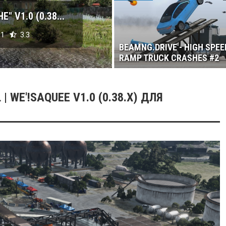
 V1.0 (0.38...
1
3.3
BEAMNG.DRIVE - HIGH SPEE
RAMP TRUCK CRASHES #2
| WE'!SAQUEE V1.0 (0.38.X) ДЛЯ