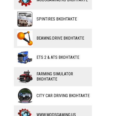
ВЕЛОСИПЕДЫ
ТЮНИНГ
ТАНКИ
КАРТЫ
SPINTIRES ВКОНТАКТЕ
ПОЕЗДА
ДРУГИЕ МОДЫ
ВОДНЫЙ ТРАНСПОРТ
BEAMNG.DRIVE ВКОНТАКТЕ
ВЕРТОЛЕТЫ
ETS 2 & ATS ВКОНТАКТЕ
САМОЛЕТЫ
RC ТРАНСПОРТ
FARMING SIMULATOR
ВКОНТАКТЕ
КАРТЫ
ЧИТЫ
CITY CAR DRIVING ВКОНТАКТЕ
ПРОГРАММЫ
РАЗНОЕ
WWW.MODSGAMING.US