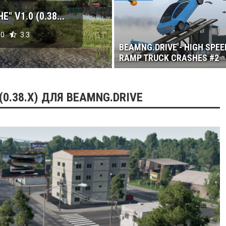
 V1.0 (0.38...
0
3.3
BEAMNG.DRIVE - HIGH SPEE
RAMP TRUCK CRASHES #2
(0.38.X) ДЛЯ BEAMNG.DRIVE