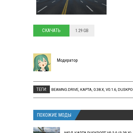
СКАЧАТЬ
1.29 GB
Модератор
ТЕГИ:
BEAMNG.DRIVE
,
КАРТА
,
0.38.X
,
V0.1.6
,
DUSKPO
ПОХОЖИЕ МОДЫ