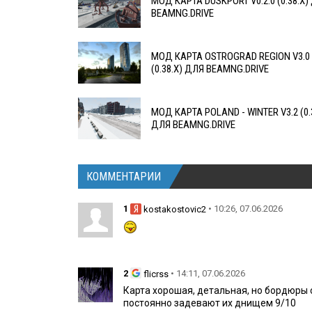
МОД КАРТА DUSKPORT V0.2.0 (0.38.X)
BEAMNG.DRIVE
МОД КАРТА OSTROGRAD REGION V3.0
(0.38.X) ДЛЯ BEAMNG.DRIVE
МОД КАРТА POLAND - WINTER V3.2 (0.
ДЛЯ BEAMNG.DRIVE
КОММЕНТАРИИ
1
• 10:26, 07.06.2026
kostakostovic2
2
• 14:11, 07.06.2026
flicrss
Карта хорошая, детальная, но бордюры
постоянно задевают их днищем 9/10