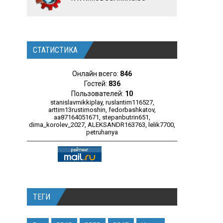
СТАТИСТИКА
Онлайн всего:
846
Гостей:
836
Пользователей:
10
stanislavmikkiplay
,
ruslantim116527
,
arttim13rustimoshin
,
fedorbashkatov
,
aa87164051671
,
stepanbutrin651
,
dima_korolev_2027
,
ALEKSANDR163763
,
lelik7700
,
petruhanya
ТЕГИ