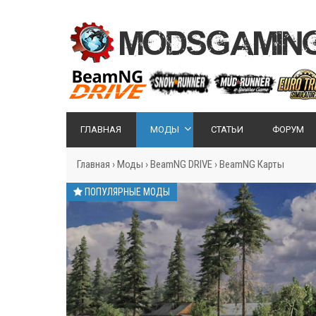
ГЛАВНАЯ
МОДЫ
СТАТЬИ
ФОРУМ
Главная
›
Моды
›
BeamNG DRIVE
›
BeamNG Карты
ПОПУЛЯРНЫЕ МОДЫ