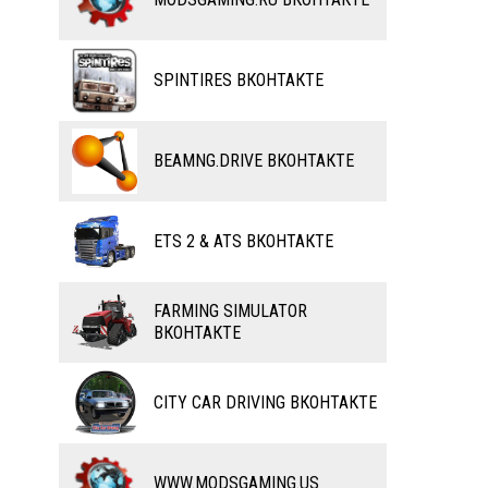
ВЕЛОСИПЕДЫ
ТЮНИНГ
ТАНКИ
КАРТЫ
SPINTIRES ВКОНТАКТЕ
ПОЕЗДА
ДРУГИЕ МОДЫ
ВОДНЫЙ ТРАНСПОРТ
BEAMNG.DRIVE ВКОНТАКТЕ
ВЕРТОЛЕТЫ
ETS 2 & ATS ВКОНТАКТЕ
САМОЛЕТЫ
RC ТРАНСПОРТ
FARMING SIMULATOR
ВКОНТАКТЕ
КАРТЫ
ЧИТЫ
CITY CAR DRIVING ВКОНТАКТЕ
ПРОГРАММЫ
РАЗНОЕ
WWW.MODSGAMING.US