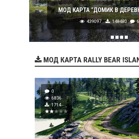
МОД КАРТА "ДОМИК В ДЕРЕВНЕ"
439097
148480
6
МОД КАРТА RALLY BEAR ISLAN
0
6836
1714