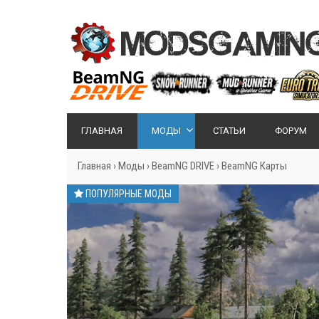
ГЛАВНАЯ
МОДЫ
СТАТЬИ
ФОРУМ
Главная
›
Моды
›
BeamNG DRIVE
›
BeamNG Карты
ПОПУЛЯРНЫЕ МОДЫ