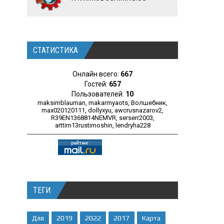
СТАТИСТИКА
Онлайн всего:
667
Гостей:
657
Пользователей:
10
maksimblauman
,
makarmyaots
,
Волшебник
,
max020120111
,
dollyxyu
,
awcrusnazarov2
,
R39EN1368814NEMVR
,
serserr2003
,
arttim13rustimoshin
,
lendryha228
ТЕГИ
Для
2019
2022
2017
Карта