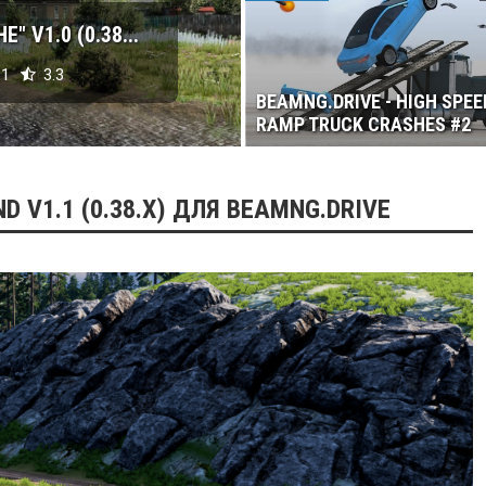
 V1.0 (0.38...
1
3.3
BEAMNG.DRIVE - HIGH SPEE
RAMP TRUCK CRASHES #2
D V1.1 (0.38.X) ДЛЯ BEAMNG.DRIVE