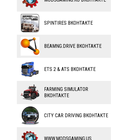
ВЕЛОСИПЕДЫ
ТЮНИНГ
ТАНКИ
КАРТЫ
SPINTIRES ВКОНТАКТЕ
ПОЕЗДА
ДРУГИЕ МОДЫ
ВОДНЫЙ ТРАНСПОРТ
BEAMNG.DRIVE ВКОНТАКТЕ
ВЕРТОЛЕТЫ
ETS 2 & ATS ВКОНТАКТЕ
САМОЛЕТЫ
RC ТРАНСПОРТ
FARMING SIMULATOR
ВКОНТАКТЕ
КАРТЫ
ЧИТЫ
CITY CAR DRIVING ВКОНТАКТЕ
ПРОГРАММЫ
РАЗНОЕ
WWW.MODSGAMING.US