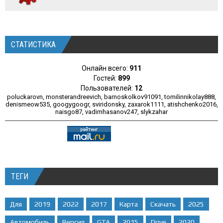
СТАТИСТИКА
Онлайн всего:
911
Гостей:
899
Пользователей:
12
poluckarovn
,
monsterandreevich
,
barnoskolkov91091
,
tomilinnikolay888
,
denismeow535
,
googygoogr
,
sviridonsky
,
zaxarok1111
,
atishchenko2016
,
naisgo87
,
vadimhasanov247
,
slykzahar
ТЕГИ
Для
2019
2022
2017
Карта
Скачать
2025
Автомобиль
Версия
GTA
2015
Drive
2020