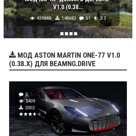
V1.0 (0.38...
439888
148682
61
3.3
МОД ASTON MARTIN ONE-77 V1.0
(0.38.X) ДЛЯ BEAMNG.DRIVE
0
5409
2002