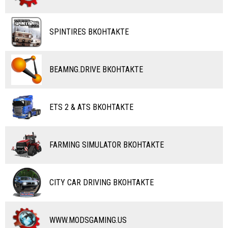
ВЕЛОСИПЕДЫ
ТЮНИНГ
ТАНКИ
КАРТЫ
SPINTIRES ВКОНТАКТЕ
ПОЕЗДА
ДРУГИЕ МОДЫ
ВОДНЫЙ ТРАНСПОРТ
BEAMNG.DRIVE ВКОНТАКТЕ
ВЕРТОЛЕТЫ
ETS 2 & ATS ВКОНТАКТЕ
САМОЛЕТЫ
RC ТРАНСПОРТ
FARMING SIMULATOR ВКОНТАКТЕ
КАРТЫ
ЧИТЫ
CITY CAR DRIVING ВКОНТАКТЕ
ПРОГРАММЫ
РАЗНОЕ
WWW.MODSGAMING.US