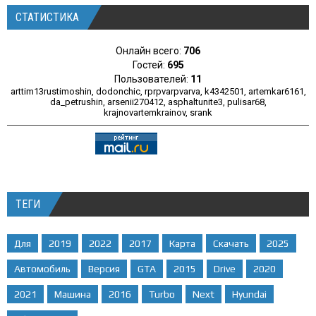
СТАТИСТИКА
Онлайн всего:
706
Гостей:
695
Пользователей:
11
arttim13rustimoshin
,
dodonchic
,
rprpvarpvarva
,
k4342501
,
artemkar6161
,
da_petrushin
,
arsenii270412
,
asphaltunite3
,
pulisar68
,
krajnovartemkrainov
,
srank
ТЕГИ
Для
2019
2022
2017
Карта
Скачать
2025
Автомобиль
Версия
GTA
2015
Drive
2020
2021
Машина
2016
Turbo
Next
Hyundai