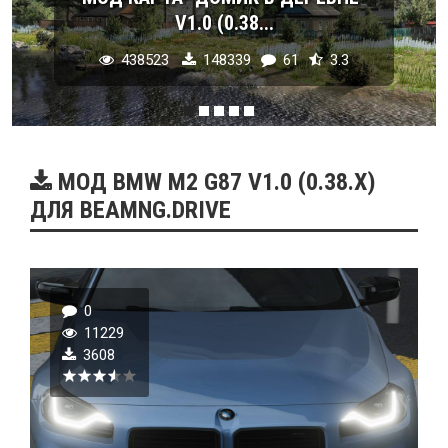
V1.0 (0.38...
438523
148339
61
3.3
МОД BMW M2 G87 V1.0 (0.38.X)
ДЛЯ BEAMNG.DRIVE
0
11229
3608