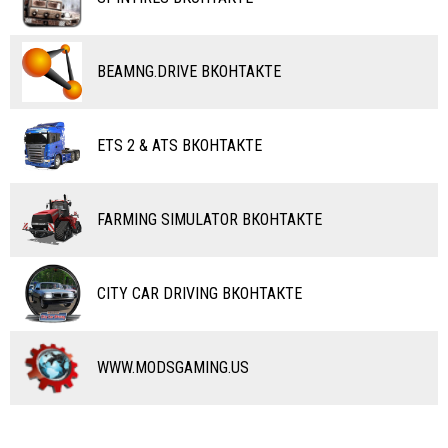
ПОЕЗДА
ДРУГИЕ МОДЫ
ВОДНЫЙ ТРАНСПОРТ
BEAMNG.DRIVE ВКОНТАКТЕ
ВЕРТОЛЕТЫ
ETS 2 & ATS ВКОНТАКТЕ
САМОЛЕТЫ
RC ТРАНСПОРТ
FARMING SIMULATOR ВКОНТАКТЕ
КАРТЫ
ЧИТЫ
CITY CAR DRIVING ВКОНТАКТЕ
ПРОГРАММЫ
РАЗНОЕ
WWW.MODSGAMING.US