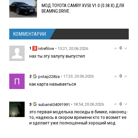
МОД TOYOTA CAMRY XV50 V1.0 (0.38.X) ДЛЯ
BEAMNG.DRIVE
КОММЕНТАРИИ
0
1
• 15:21, 20.06.2026
ivtrefilow
нах ты эту залупу выпустил
0
2
• 17:23, 20.06.2026
potap228za
как карта называеться
0
3
• 18:54, 20.06.2026
subarist04091991
это первая моделька люсиды в бимке, наконец-
то, надеюсь в скором времени кто то возмет ее
и зделает уже полноценный хороший мод