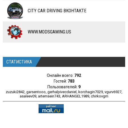
ЧИТЫ
CITY CAR DRIVING ВКОНТАКТЕ
ПРОГРАММЫ
РАЗНОЕ
WWW.MODSGAMING.US
СТАТИСТИКА
Онлайн всего:
792
Гостей:
783
Пользователей:
9
zuzuki2842
,
garsentooo
,
gerhalpivecdaniel
,
korchagin7029
,
vgurv6927
,
asaleev09
,
artemsein743
,
ARHANGEL1989
,
chirkovgm