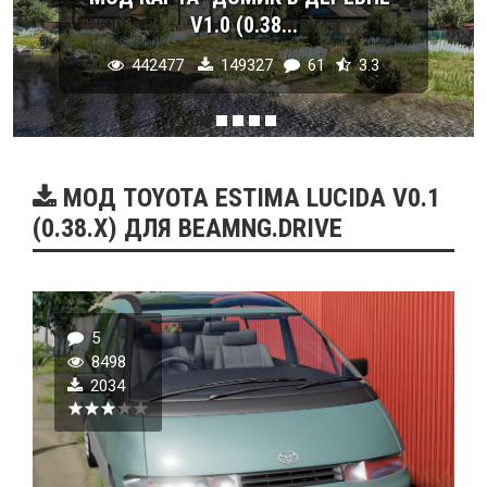
V1.0 (0.38...
442477
149327
61
3.3
МОД TOYOTA ESTIMA LUCIDA V0.1
(0.38.X) ДЛЯ BEAMNG.DRIVE
5
8498
2034