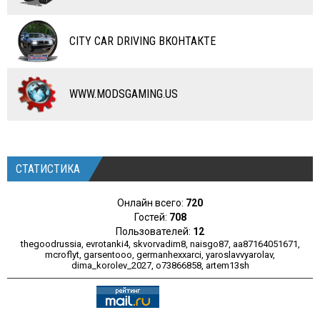
КАРТЫ
ЧИТЫ
CITY CAR DRIVING ВКОНТАКТЕ
ПРОГРАММЫ
РАЗНОЕ
WWW.MODSGAMING.US
СТАТИСТИКА
Онлайн всего:
720
Гостей:
708
Пользователей:
12
thegoodrussia
,
evrotanki4
,
skvorvadim8
,
naisgo87
,
aa87164051671
,
mcroflyt
,
garsentooo
,
germanhexxarci
,
yaroslavvyarolav
,
dima_korolev_2027
,
o73866858
,
artem13sh