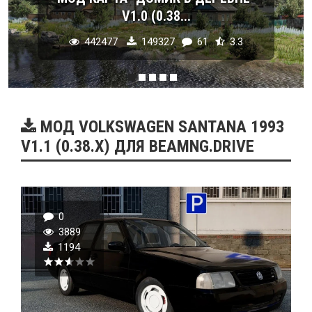
V1.0 (0.38...
442477
149327
61
3.3
МОД VOLKSWAGEN SANTANA 1993
V1.1 (0.38.X) ДЛЯ BEAMNG.DRIVE
0
3889
1194