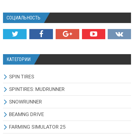
СОЦИАЛЬНОСТЬ
КАТЕГОРИИ
SPIN TIRES
СКАЧАТЬ ИГРУ
SPINTIRES: MUDRUNNER
ВСЕ МОДЫ
ВСЕ МОДЫ
SNOWRUNNER
ТЕХНИКА
ГРУЗОВИКИ
ВСЕ МОДЫ
BEAMNG DRIVE
КАРТЫ
ВНЕДОРОЖНИКИ
ГРУЗОВИКИ
BEAMNG DRIVE ИГРА И ОБНОВЛЕНИЯ
FARMING SIMULATOR 25