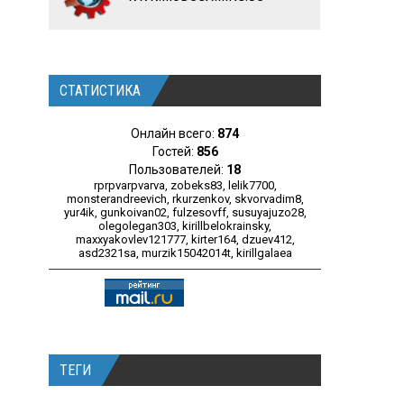
СТАТИСТИКА
Онлайн всего:
874
Гостей:
856
Пользователей:
18
rprpvarpvarva
,
zobeks83
,
lelik7700
,
monsterandreevich
,
rkurzenkov
,
skvorvadim8
,
yur4ik
,
gunkoivan02
,
fulzesovff
,
susuyajuzo28
,
olegolegan303
,
kirillbelokrainsky
,
maxxyakovlev121777
,
kirter164
,
dzuev412
,
asd2321sa
,
murzik15042014t
,
kirillgalaea
ТЕГИ