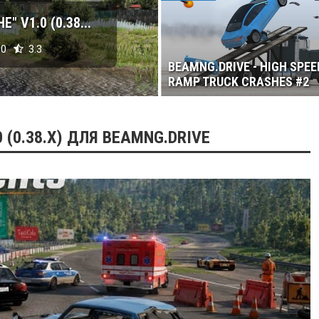
 V1.0 (0.38...
0
3.3
BEAMNG.DRIVE - HIGH SPEE
RAMP TRUCK CRASHES #2
 (0.38.X) ДЛЯ BEAMNG.DRIVE