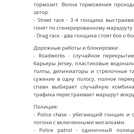
тормозит. Волна торможения проход
затор.
- Street race - 3-4 гонщика выстраи
гонят по сгенерированному маршруту 
- Drag race - два гонщика стоят бок о 
Дорожные работы и блокировки:
- Roadworks - случайное перекрыти
барьеры Jersey, пластиковые водона
толпы, делиниаторы и стрелочные та
сужение в одну полосу, полное пере
спавн выбирает случайную комбин
трафика перестраивает маршрут вокру
Полиция:
- Police chase - убегающий гонщик 
погони с включенными мигалками.
- Police patrol - одиночный поли