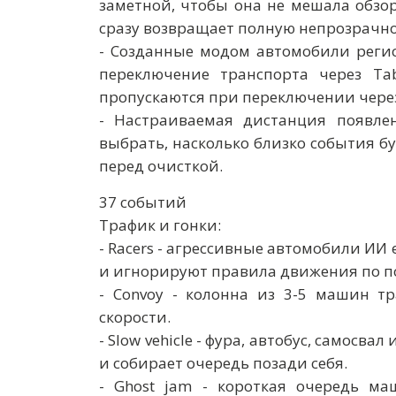
заметной, чтобы она не мешала обзо
сразу возвращает полную непрозрачно
- Созданные модом автомобили регис
переключение транспорта через T
пропускаются при переключении через
- Настраиваемая дистанция появле
выбрать, насколько близко события бу
перед очисткой.
37 событий
Трафик и гонки:
- Racers - агрессивные автомобили ИИ
и игнорируют правила движения по п
- Convoy - колонна из 3-5 машин т
скорости.
- Slow vehicle - фура, автобус, самос
и собирает очередь позади себя.
- Ghost jam - короткая очередь м