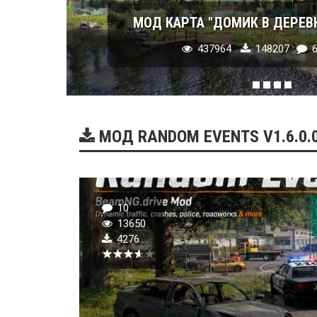
МОД КАРТА "ДОМИК В ДЕРЕВНЕ"
437964
148207
6
МОД RANDOM EVENTS V1.6.0.0
10
13650
4276