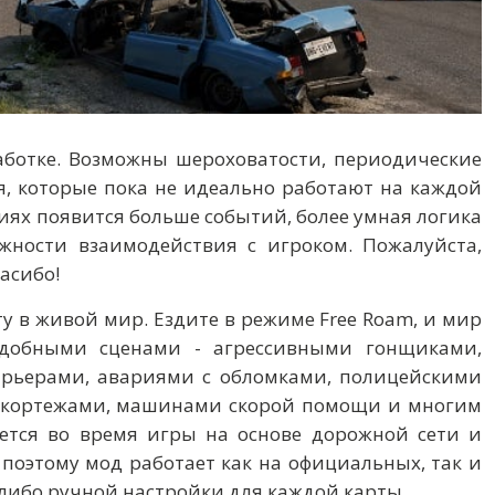
аботке. Возможны шероховатости, периодические
, которые пока не идеально работают на каждой
иях появится больше событий, более умная логика
ности взаимодействия с игроком. Пожалуйста,
асибо!
у в живой мир. Ездите в режиме Free Roam, и мир
одобными сценами - агрессивными гонщиками,
рьерами, авариями с обломками, полицейскими
, кортежами, машинами скорой помощи и многим
ается во время игры на основе дорожной сети и
поэтому мод работает как на официальных, так и
-либо ручной настройки для каждой карты.