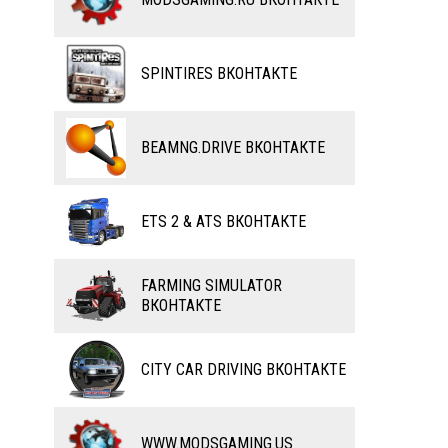
ВЕЛОСИПЕДЫ
ТЮНИНГ
ТАНКИ
КАРТЫ
SPINTIRES ВКОНТАКТЕ
ПОЕЗДА
ДРУГИЕ МОДЫ
ВОДНЫЙ ТРАНСПОРТ
BEAMNG.DRIVE ВКОНТАКТЕ
ВЕРТОЛЕТЫ
ETS 2 & ATS ВКОНТАКТЕ
САМОЛЕТЫ
RC ТРАНСПОРТ
FARMING SIMULATOR
ВКОНТАКТЕ
КАРТЫ
ЧИТЫ
CITY CAR DRIVING ВКОНТАКТЕ
ПРОГРАММЫ
РАЗНОЕ
WWW.MODSGAMING.US