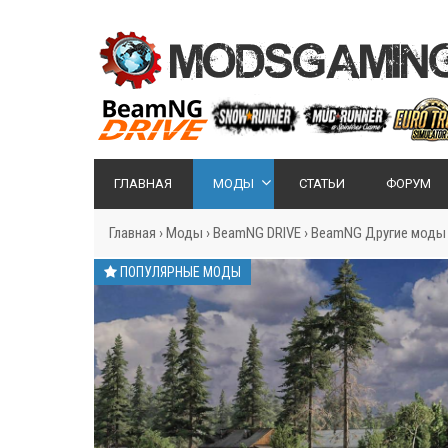
ГЛАВНАЯ
МОДЫ
СТАТЬИ
ФОРУМ
Главная
›
Моды
›
BeamNG DRIVE
›
BeamNG Другие моды
ПОПУЛЯРНЫЕ МОДЫ