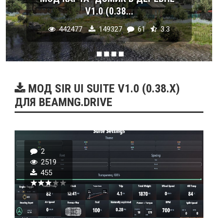
V1.0 (0.38...
442477
149327
61
3.3
МОД SIR UI SUITE V1.0 (0.38.X)
ДЛЯ BEAMNG.DRIVE
2
2519
455