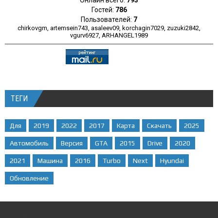
Онлайн всего:
793
Гостей:
786
Пользователей:
7
chirkovgm
,
artemsein743
,
asaleev09
,
korchagin7029
,
zuzuki2842
,
vgurv6927
,
ARHANGEL1989
ТЕГИ
Для
2019
2022
2017
Карта
Скачать
2025
Автомобиль
Версия
GTA
2015
Drive
2020
2021
Машина
2016
Turbo
Next
Hyundai
Обновление