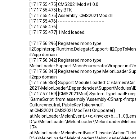
[17:17:55.475] CMS2021Mod v1.0.0
[17:17:55.475] by BTK
[17:17:55.475] Assembly: CMS2021Mod.dll
[17:17:55.476] ------------------------------
[17:17:55.476] ------------------------------
[17:17:55.477] 1 Mod loaded.
[17:17:56.296] Registered mono type
Il2CppInterop.Runtime.DelegateSupport+Il2CppToMono
il2cpp domain
[17:17:56.342] Registered mono type
MelonLoader.Support.MonoEnumeratorWrapper in il2c
[17:17:56.345] Registered mono type MelonLoader.Su
il2cpp domain
[17:17:56.358] Support Module Loaded: C:\Games\Car 
2021\MelonLoader\Dependencies\SupportModules\Il2C
[17:17:57.169] [CMS2021Mod] System.TypeLoadExceptio
'GameScript' from assembly 'Assembly-CSharp-firstpass
Culture=neutral, PublicKeyToken=null'.
at CMS2021.CMS2021ModTest.OnUpdate()
at MelonLoader.MelonEvent.<>c.<Invoke>b__1_0(LemonA
D:\a\MelonLoader\MelonLoader\MelonLoader\Melons\E
174
at MelonLoader.MelonEventBase`1.Invoke(Action`1 deleg
D:\a\MelonLoader\MelonLoader\MelonLoader\Melons\E