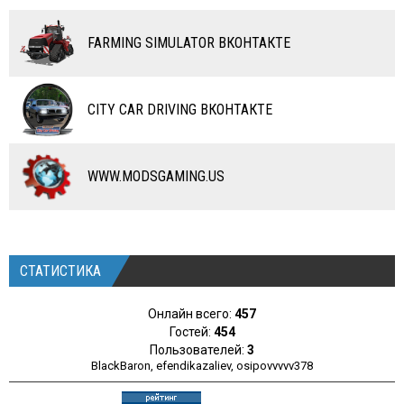
RC ТРАНСПОРТ
FARMING SIMULATOR ВКОНТАКТЕ
КАРТЫ
ЧИТЫ
CITY CAR DRIVING ВКОНТАКТЕ
ПРОГРАММЫ
РАЗНОЕ
WWW.MODSGAMING.US
СТАТИСТИКА
Онлайн всего:
457
Гостей:
454
Пользователей:
3
BlackBaron
,
efendikazaliev
,
osipovvvvv378