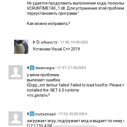
Не удается продолжить выполнение кода, поскольку
VCRUNTIME140_1.dll. Для устранения этой проблемы
переустановить программ."
Как можно исправить?
3
• 11:45, 10.09.2022
vifkarm15
Установи Visual C++ 2019
4
• 21:37, 27.04.2024
slawtosigra
у меня проблема
вылезает ошибка
il2cpp_init detour failed: Failed to load hostfxr. Please
installed the .NET 6.0 runtime
что делать?
5
• 17:20, 05.05.2024
murtazinaad
загружает игру, подгружает мод и выдает по нему о
[17:17:55.474] ------------------------------