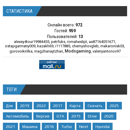
СТАТИСТИКА
Онлайн всего:
972
Гостей:
959
Пользователей:
13
alexey4tour19984455
,
petrfuks
,
romaheslipt
,
aa87164051671
,
ostapgarmatiy009
,
kazakh69
,
i1117885
,
chernyshovgleb
,
makaronisk03
,
Modsgaming
gorovoikirilka
,
magzhanaytzhan
,
,
valeriyantonov97
ТЕГИ
Для
2019
2022
2017
Карта
Скачать
2025
Автомобиль
Версия
GTA
2015
Drive
2020
2021
Машина
2016
Turbo
Next
Hyundai