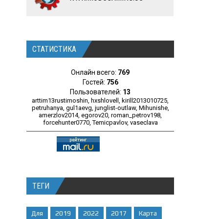
СТАТИСТИКА
Онлайн всего:
769
Гостей:
756
Пользователей:
13
arttim13rustimoshin
,
hxshlovell
,
kirill2013010725
,
petruhanya
,
gul1aevg
,
junglist-outlaw
,
Mihunishe
,
amerzlov2014
,
egorov20
,
roman_petrov198
,
forcehunter0770
,
Temicpavlov
,
vaseclava
ТЕГИ
Для
2019
2022
2017
Карта