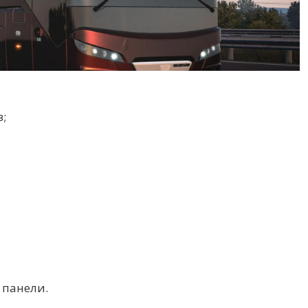
;
 панели.