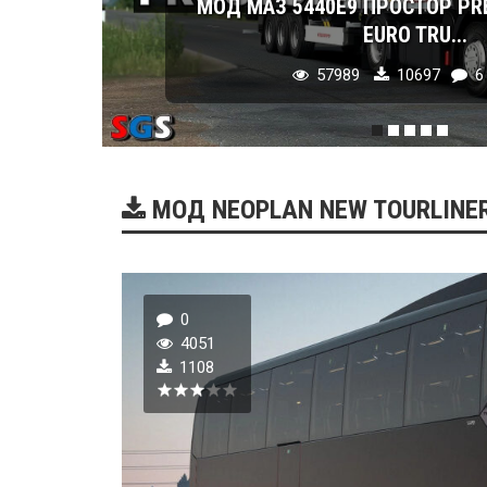
МОД МАЗ 5440E9 ПРОСТОР PR
EURO TRU...
57989
10697
6
МОД NEOPLAN NEW TOURLINER
0
4051
1108