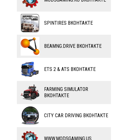
ВЕЛОСИПЕДЫ
ТЮНИНГ
ТАНКИ
КАРТЫ
SPINTIRES ВКОНТАКТЕ
ПОЕЗДА
ДРУГИЕ МОДЫ
ВОДНЫЙ ТРАНСПОРТ
BEAMNG.DRIVE ВКОНТАКТЕ
ВЕРТОЛЕТЫ
ETS 2 & ATS ВКОНТАКТЕ
САМОЛЕТЫ
RC ТРАНСПОРТ
FARMING SIMULATOR
ВКОНТАКТЕ
КАРТЫ
ЧИТЫ
CITY CAR DRIVING ВКОНТАКТЕ
ПРОГРАММЫ
РАЗНОЕ
WWW.MODSGAMING.US