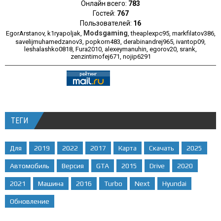
Онлайн всего:
783
Гостей:
767
Пользователей:
16
Modsgaming
EgorArstanov
,
k1ryapoljak
,
,
theaplexpc95
,
markfilatov386
,
savelijmuhamedzanov3
,
popkorn483
,
derabinandrej965
,
ivantop09
,
leshalashko0818
,
Fura2010
,
alexeymanuhin
,
egorov20
,
srank
,
zenzintimofej671
,
nojip6291
ТЕГИ
Для
2019
2022
2017
Карта
Скачать
2025
Автомобиль
Версия
GTA
2015
Drive
2020
2021
Машина
2016
Turbo
Next
Hyundai
Обновление