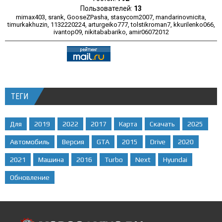
Пользователей:
13
mimax403
,
srank
,
GooseZPasha
,
stasycom2007
,
mandarinovnicita
,
timurkakhuzin
,
1132220224
,
arturgeiko777
,
tolstikroman7
,
kkurilenko066
,
ivantop09
,
nikitababariko
,
amir06072012
ТЕГИ
Для
2019
2022
2017
Карта
Скачать
2025
Автомобиль
Версия
GTA
2015
Drive
2020
2021
Машина
2016
Turbo
Next
Hyundai
Обновление