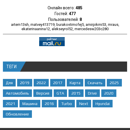
Онлайн всего:
485
Гостей:
477
Пользователей:
8
artem13sh
,
matvey413719
,
burakovtimofej5
,
amirpikmi53
,
mraus
,
ekaterinaanina12
,
alekseyrol52
,
mercedesw203c280
ТЕГИ
Для
2019
2022
2017
Карта
Скачать
2025
Автомобиль
Версия
GTA
2015
Drive
2020
2021
Машина
2016
Turbo
Next
Hyundai
Обновление