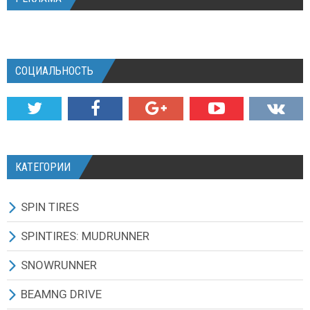
СОЦИАЛЬНОСТЬ
КАТЕГОРИИ
SPIN TIRES
СКАЧАТЬ ИГРУ
SPINTIRES: MUDRUNNER
ВСЕ МОДЫ
ВСЕ МОДЫ
SNOWRUNNER
ТЕХНИКА
ГРУЗОВИКИ
ВСЕ МОДЫ
BEAMNG DRIVE