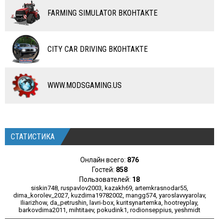
RC ТРАНСПОРТ
FARMING SIMULATOR ВКОНТАКТЕ
КАРТЫ
ЧИТЫ
CITY CAR DRIVING ВКОНТАКТЕ
ПРОГРАММЫ
РАЗНОЕ
WWW.MODSGAMING.US
СТАТИСТИКА
Онлайн всего:
876
Гостей:
858
Пользователей:
18
siskin748
,
ruspavlov2003
,
kazakh69
,
artemkrasnodar55
,
dima_korolev_2027
,
kuzdima19782002
,
mangg574
,
yaroslavvyarolav
,
Iliarizhow
,
da_petrushin
,
lavri-box
,
kuritsynartemka
,
hootreyplay
,
barkovdima2011
,
mihtitaev
,
pokudink1
,
rodionseppius
,
yeshmidt