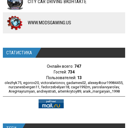
CITY CAR DRIVING ВКОНТАКТЕ
ПРОГРАММЫ
РАЗНОЕ
WWW.MODSGAMING.US
СТАТИСТИКА
Онлайн всего:
747
Гостей:
734
Пользователей:
13
olezhyk75
,
egorov20
,
victoralarionov
,
gadames02
,
alexey4tour19984455
,
nurzanesbergen11
,
fedorzebelyan18
,
cage1992m
,
yaroslavvyarolav
,
AregHayrumyan
,
andreystrati
,
artemkrytoy89
,
araik_margaryan_1998