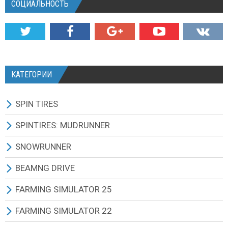
СОЦИАЛЬНОСТЬ
КАТЕГОРИИ
SPIN TIRES
СКАЧАТЬ ИГРУ
SPINTIRES: MUDRUNNER
ВСЕ МОДЫ
ВСЕ МОДЫ
SNOWRUNNER
ТЕХНИКА
ГРУЗОВИКИ
ВСЕ МОДЫ
BEAMNG DRIVE
КАРТЫ
ВНЕДОРОЖНИКИ
ГРУЗОВИКИ
BEAMNG DRIVE ИГРА И ОБНОВЛЕНИЯ
FARMING SIMULATOR 25
ТЕКСТУРЫ И ЗВУКИ
ЛЕГКОВЫЕ АВТОМОБИЛИ
ВНЕДОРОЖНИКИ
ВСЕ МОДЫ
ВСЕ МОДЫ
FARMING SIMULATOR 22