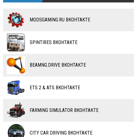
АВТОБУСЫ
АВТОБУСЫ
ДРУГИЕ МОДЫ
ДРУГИЕ МОДЫ
МОТОЦИКЛЫ
КОМБАЙНЫ
MODSGAMING.RU ВКОНТАКТЕ
ВЕЛОСИПЕДЫ
ТЮНИНГ
ТАНКИ
КАРТЫ
SPINTIRES ВКОНТАКТЕ
ПОЕЗДА
ДРУГИЕ МОДЫ
ВОДНЫЙ ТРАНСПОРТ
BEAMNG.DRIVE ВКОНТАКТЕ
ВЕРТОЛЕТЫ
ETS 2 & ATS ВКОНТАКТЕ
САМОЛЕТЫ
RC ТРАНСПОРТ
FARMING SIMULATOR ВКОНТАКТЕ
КАРТЫ
ЧИТЫ
CITY CAR DRIVING ВКОНТАКТЕ