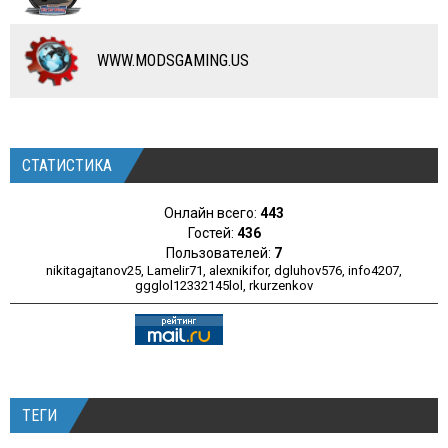
ПРОГРАММЫ
РАЗНОЕ
WWW.MODSGAMING.US
СТАТИСТИКА
Онлайн всего:
443
Гостей:
436
Пользователей:
7
nikitagajtanov25
,
Lamelir71
,
alexnikifor
,
dgluhov576
,
info4207
,
ggglol12332145lol
,
rkurzenkov
ТЕГИ