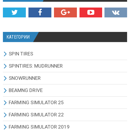
КАТЕГОРИИ
SPIN TIRES
СКАЧАТЬ ИГРУ
SPINTIRES: MUDRUNNER
ВСЕ МОДЫ
ВСЕ МОДЫ
SNOWRUNNER
ТЕХНИКА
ГРУЗОВИКИ
ВСЕ МОДЫ
BEAMNG DRIVE
КАРТЫ
ВНЕДОРОЖНИКИ
ГРУЗОВИКИ
BEAMNG DRIVE ИГРА И ОБНОВЛЕНИЯ
FARMING SIMULATOR 25
ТЕКСТУРЫ И ЗВУКИ
ЛЕГКОВЫЕ АВТОМОБИЛИ
ВНЕДОРОЖНИКИ
ВСЕ МОДЫ
ВСЕ МОДЫ
FARMING SIMULATOR 22
ДРУГИЕ МОДЫ
АВТОБУСЫ
ЛЕГКОВЫЕ АВТОМОБИЛИ
МАШИНЫ
РУССКИЕ МОДЫ
ВСЕ МОДЫ
FARMING SIMULATOR 2019