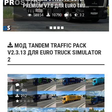
PREMIUM V7.0 ДЛЯ EURO TRU...
58854
10790
6
3.2
МОД TANDEM TRAFFIC PACK
V2.3.13 ДЛЯ EURO TRUCK SIMULATOR
2
0
480
212