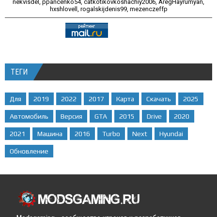
nekvisdel
,
ppancenko54
,
catkotikovkoshachiy2006
,
AregHayrumyan
,
hxshlovell
,
rogalskijdenis99
,
mezenczeffp
ТЕГИ
Для
2019
2022
2017
Карта
Скачать
2025
Автомобиль
Версия
GTA
2015
Drive
2020
2021
Машина
2016
Turbo
Next
Hyundai
Обновление