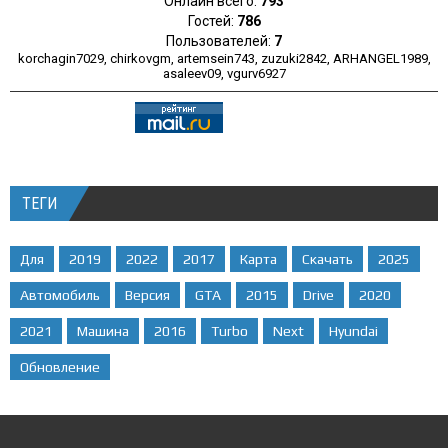
Онлайн всего:
793
Гостей:
786
Пользователей:
7
korchagin7029
,
chirkovgm
,
artemsein743
,
zuzuki2842
,
ARHANGEL1989
,
asaleev09
,
vgurv6927
ТЕГИ
Для
2019
2022
2017
Карта
Скачать
2025
Автомобиль
Версия
GTA
2015
Drive
2020
2021
Машина
2016
Turbo
Next
Hyundai
Обновление