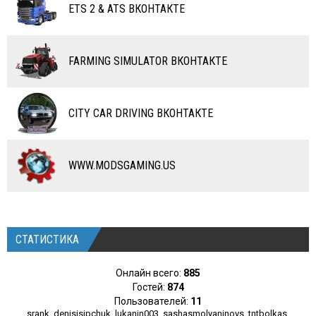
ETS 2 & ATS ВКОНТАКТЕ
САМОЛЕТЫ
RC ТРАНСПОРТ
FARMING SIMULATOR ВКОНТАКТЕ
КАРТЫ
ЧИТЫ
CITY CAR DRIVING ВКОНТАКТЕ
ПРОГРАММЫ
РАЗНОЕ
WWW.MODSGAMING.US
СТАТИСТИКА
Онлайн всего:
885
Гостей:
874
Пользователей:
11
srank
,
denisisipchuk
,
lukanin003
,
sashasmolyaninovs
,
tntbolkas
,