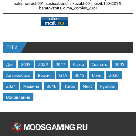
palermoevich001
,
sashaabondin
,
kazakh69
,
murzik15042014t
,
baratovzoir1
,
dima_korolev_2027
ТЕГИ
Для
2019
2022
2017
Карта
Скачать
2025
Автомобиль
Версия
GTA
2015
Drive
2020
2021
Машина
2016
Turbo
Next
Hyundai
Обновление