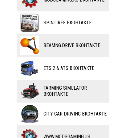
ВЕЛОСИПЕДЫ
ТЮНИНГ
ТАНКИ
КАРТЫ
SPINTIRES ВКОНТАКТЕ
ПОЕЗДА
ДРУГИЕ МОДЫ
ВОДНЫЙ ТРАНСПОРТ
BEAMNG.DRIVE ВКОНТАКТЕ
ВЕРТОЛЕТЫ
ETS 2 & ATS ВКОНТАКТЕ
САМОЛЕТЫ
RC ТРАНСПОРТ
FARMING SIMULATOR
ВКОНТАКТЕ
КАРТЫ
ЧИТЫ
CITY CAR DRIVING ВКОНТАКТЕ
ПРОГРАММЫ
РАЗНОЕ
WWW.MODSGAMING.US