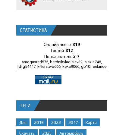
СТАТИСТИКА
Онлайн всего:
319
Гостей:
312
Пользователей:
7
amogusred575
,
berdnikvladislav32
,
siskin748
,
fdfg54447
,
killerstwo666
,
keka9066
,
gb10freelance
ТЕГИ
Для
2019
2022
2017
Карта
Скачать
2025
Автомобиль