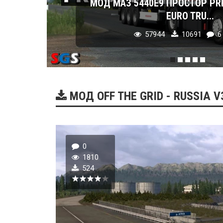
МОД МАЗ 5440E9 ПРОСТОР PR
EURO TRU...
57944
10691
6
МОД OFF THE GRID - RUSSIA 
0
1810
524