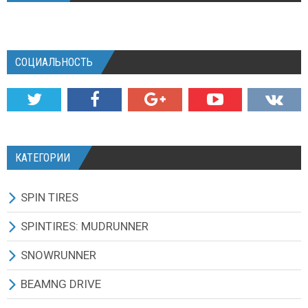
СОЦИАЛЬНОСТЬ
КАТЕГОРИИ
SPIN TIRES
СКАЧАТЬ ИГРУ
SPINTIRES: MUDRUNNER
ВСЕ МОДЫ
ВСЕ МОДЫ
SNOWRUNNER
ТЕХНИКА
ГРУЗОВИКИ
ВСЕ МОДЫ
BEAMNG DRIVE