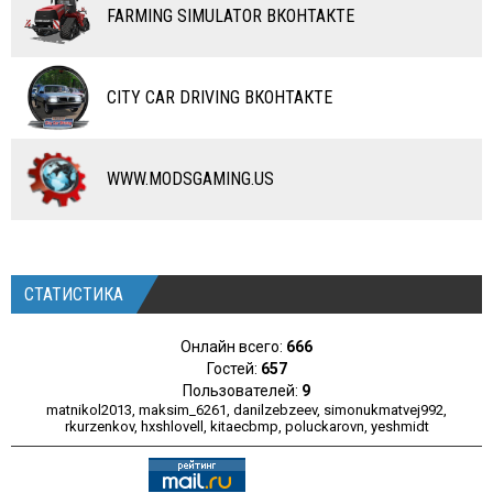
FARMING SIMULATOR ВКОНТАКТЕ
КАРТЫ
ЧИТЫ
CITY CAR DRIVING ВКОНТАКТЕ
ПРОГРАММЫ
РАЗНОЕ
WWW.MODSGAMING.US
СТАТИСТИКА
Онлайн всего:
666
Гостей:
657
Пользователей:
9
matnikol2013
,
maksim_6261
,
danilzebzeev
,
simonukmatvej992
,
rkurzenkov
,
hxshlovell
,
kitaecbmp
,
poluckarovn
,
yeshmidt