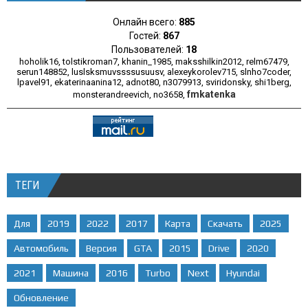
Онлайн всего:
885
Гостей:
867
Пользователей:
18
hoholik16
,
tolstikroman7
,
khanin_1985
,
maksshilkin2012
,
relm67479
,
serun148852
,
luslsksmuvssssusuusv
,
alexeykorolev715
,
slnho7coder
,
lpavel91
,
ekaterinaanina12
,
adnot80
,
n3079913
,
sviridonsky
,
shi1berg
,
fmkatenka
monsterandreevich
,
no3658
,
ТЕГИ
Для
2019
2022
2017
Карта
Скачать
2025
Автомобиль
Версия
GTA
2015
Drive
2020
2021
Машина
2016
Turbo
Next
Hyundai
Обновление