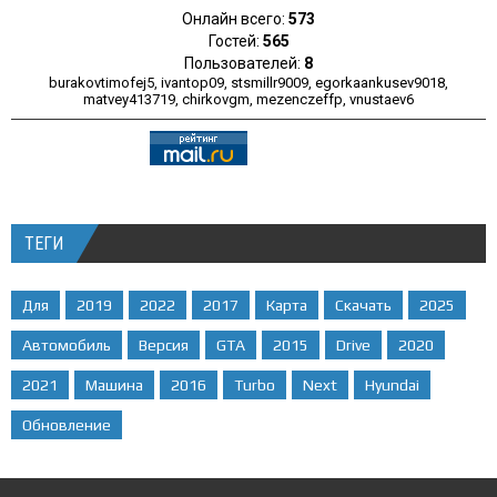
Онлайн всего:
573
Гостей:
565
Пользователей:
8
burakovtimofej5
,
ivantop09
,
stsmillr9009
,
egorkaankusev9018
,
matvey413719
,
chirkovgm
,
mezenczeffp
,
vnustaev6
ТЕГИ
Для
2019
2022
2017
Карта
Скачать
2025
Автомобиль
Версия
GTA
2015
Drive
2020
2021
Машина
2016
Turbo
Next
Hyundai
Обновление