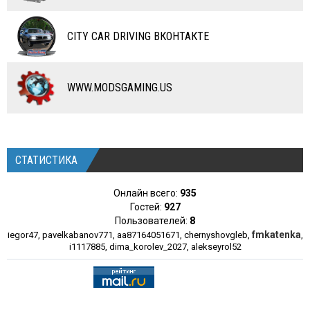
РАЗНОЕ
CITY CAR DRIVING ВКОНТАКТЕ
WWW.MODSGAMING.US
СТАТИСТИКА
Онлайн всего:
935
Гостей:
927
Пользователей:
8
fmkatenka
iegor47
,
pavelkabanov771
,
aa87164051671
,
chernyshovgleb
,
,
i1117885
,
dima_korolev_2027
,
alekseyrol52