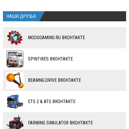
МОТОЦИКЛЫ
КОМБАЙНЫ
ВЕЛОСИПЕДЫ
ТЮНИНГ
НАШИ ДРУЗЬЯ
ТАНКИ
КАРТЫ
MODSGAMING.RU ВКОНТАКТЕ
ПОЕЗДА
ДРУГИЕ МОДЫ
ВОДНЫЙ ТРАНСПОРТ
SPINTIRES ВКОНТАКТЕ
ВЕРТОЛЕТЫ
САМОЛЕТЫ
BEAMNG.DRIVE ВКОНТАКТЕ
RC ТРАНСПОРТ
КАРТЫ
ETS 2 & ATS ВКОНТАКТЕ
ЧИТЫ
ПРОГРАММЫ
FARMING SIMULATOR ВКОНТАКТЕ