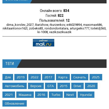
Онлайн всего:
834
Гостей:
822
Пользователей:
12
dima_korolev_2027
,
Iliarizhow
,
rkurzenkov
,
e46029894
,
maxomax686
,
nikitaantonov162l
,
zobeks83
,
rondondontatara
,
arturgeiko777
,
toiletdj560
,
ki-1008
,
vazikzazikuazik
ТЕГИ
Для
2019
2022
2017
Карта
Скачать
2025
Автомобиль
Версия
GTA
2015
Drive
2020
2021
Машина
2016
Turbo
Next
Hyundai
Обновление