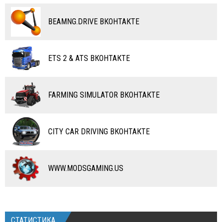
ПОЕЗДА
ДРУГИЕ МОДЫ
ВОДНЫЙ ТРАНСПОРТ
BEAMNG.DRIVE ВКОНТАКТЕ
ВЕРТОЛЕТЫ
ETS 2 & ATS ВКОНТАКТЕ
САМОЛЕТЫ
RC ТРАНСПОРТ
FARMING SIMULATOR ВКОНТАКТЕ
КАРТЫ
ЧИТЫ
CITY CAR DRIVING ВКОНТАКТЕ
ПРОГРАММЫ
РАЗНОЕ
WWW.MODSGAMING.US
СТАТИСТИКА