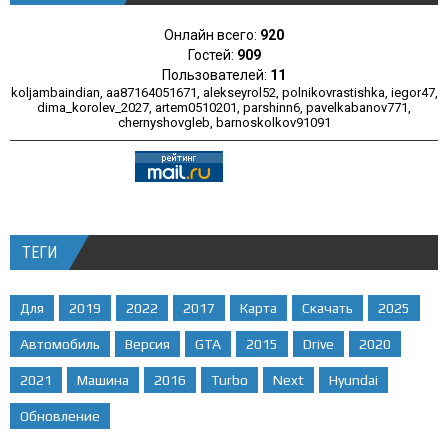
Онлайн всего:
920
Гостей:
909
Пользователей:
11
koljambaindian
,
aa87164051671
,
alekseyrol52
,
polnikovrastishka
,
iegor47
,
dima_korolev_2027
,
artem0510201
,
parshinn6
,
pavelkabanov771
,
chernyshovgleb
,
barnoskolkov91091
ТЕГИ
Для
2019
2022
2017
Карта
Скачать
2025
Автомобиль
Версия
GTA
2015
Drive
2020
2021
Машина
2016
Turbo
Next
Hyundai
Обновление